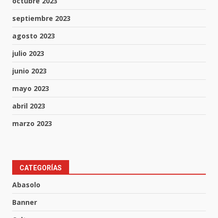
octubre 2023
septiembre 2023
agosto 2023
julio 2023
junio 2023
mayo 2023
abril 2023
marzo 2023
CATEGORÍAS
Inauguran la Galería Historia y
Arte en Cartonería
Abasolo
7 de agosto de 2026
3
Banner