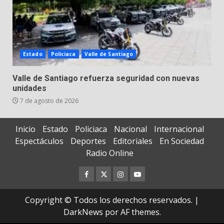
Estado
Policiaca
Valle de Santiago
Valle de Santiago refuerza seguridad con nuevas
unidades
7 de agosto de 2026
Inicio
Estado
Policiaca
Nacional
Internacional
Espectáculos
Deportes
Editoriales
En Sociedad
Radio Online
Facebook
Twitter
Instagram
Youtube
Copyright © Todos los derechos reservados.
|
DarkNews
por AF themes.