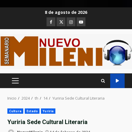
Saltar
8 de agosto de 2026
al
Facebook
Twitter
Instagram
Youtube
contenido
MENÚ
PRINCIPAL
Inicio
2024
th
14
Yuriria Sede Cultural Literaria
Cultura
Estado
Yuriria
Yuriria Sede Cultural Literaria