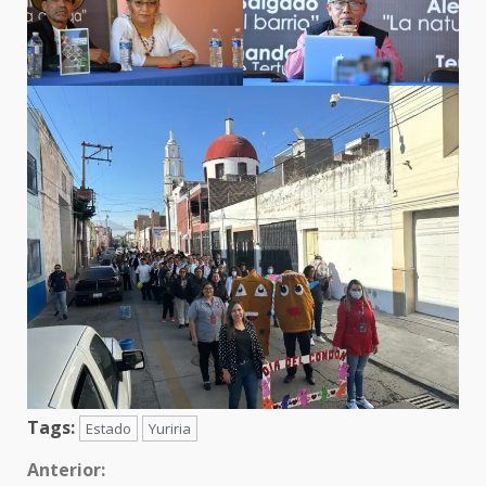
Tags:
Estado
Yuriria
Sigue
Anterior: