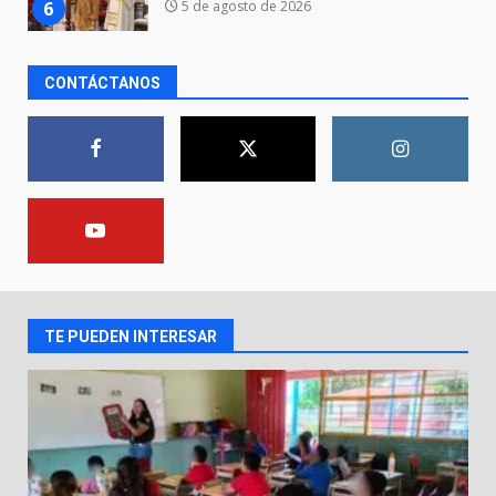
7
FUEGO A LA SECRETARÍA DE LA
DEFENSA NACIONAL
5 de agosto de 2026
CONTÁCTANOS
Aprender jugando también salva
vidas.
8 de agosto de 2026
1
Incendio en taller mecánico de
Puerto de Águila:
7 de agosto de 2026
2
TE PUEDEN INTERESAR
Inauguran la Galería Historia y
Arte en Cartonería
7 de agosto de 2026
3