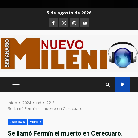
Saltar
5 de agosto de 2026
al
Facebook
Twitter
Instagram
Youtube
contenido
MENÚ
PRINCIPAL
Inicio
2024
nd
22
Se llamó Fermín el muerto en Cerecuaro.
Policiaca
Yuriria
Se llamó Fermín el muerto en Cerecuaro.