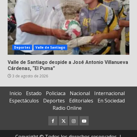
Deportes
Valle de Santiago
Valle de Santiago despide a José Antonio Villanueva
Cárdenas, “El Puma”
3 de agosto de 2026
Inicio
Estado
Policiaca
Nacional
Internacional
Espectáculos
Deportes
Editoriales
En Sociedad
Radio Online
Facebook
Twitter
Instagram
Youtube
Copyright © Todos los derechos reservados.
|