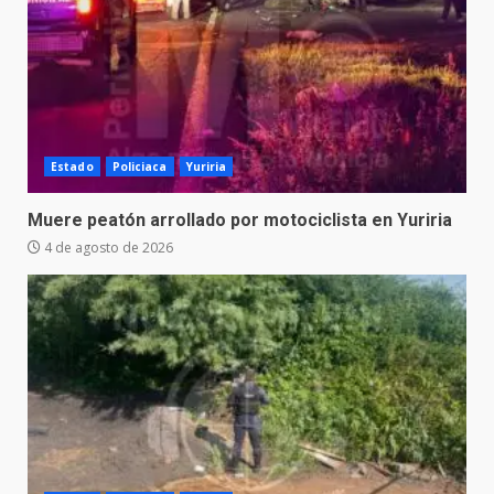
Estado
Policiaca
Yuriria
Muere peatón arrollado por motociclista en Yuriria
4 de agosto de 2026