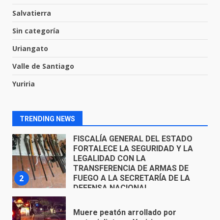
Salvatierra
El Pbro. Mario Alberto Pérez
Sin categoría
asume la administración de la
parroquia de Guarapo
Uriangato
1
5 de agosto de 2026
Valle de Santiago
FISCALÍA GENERAL DEL ESTADO
Yuriria
FORTALECE LA SEGURIDAD Y LA
LEGALIDAD CON LA
TRANSFERENCIA DE ARMAS DE
TRENDING NEWS
2
FUEGO A LA SECRETARÍA DE LA
DEFENSA NACIONAL
5 de agosto de 2026
Muere peatón arrollado por
motociclista en Yuriria
4 de agosto de 2026
3
Valle de Santiago despide a