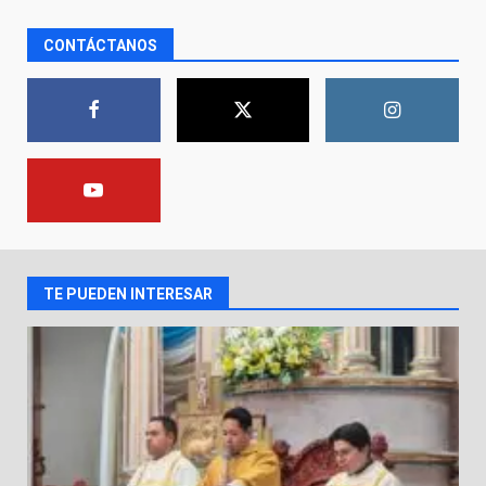
CONTÁCTANOS
El Pbro. Mario Alberto Pérez
asume la administración de la
parroquia de Guarapo
1
5 de agosto de 2026
FISCALÍA GENERAL DEL ESTADO
FORTALECE LA SEGURIDAD Y LA
LEGALIDAD CON LA
TRANSFERENCIA DE ARMAS DE
2
FUEGO A LA SECRETARÍA DE LA
DEFENSA NACIONAL
TE PUEDEN INTERESAR
5 de agosto de 2026
Muere peatón arrollado por
motociclista en Yuriria
4 de agosto de 2026
3
Valle de Santiago despide a
José Antonio Villanueva