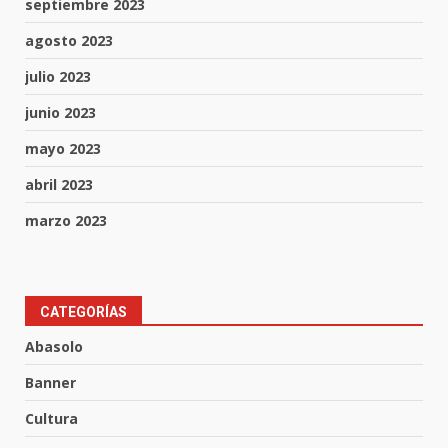
septiembre 2023
agosto 2023
julio 2023
junio 2023
mayo 2023
abril 2023
marzo 2023
CATEGORÍAS
Muere peatón arrollado por
motociclista en Yuriria
Abasolo
4 de agosto de 2026
3
Banner
Cultura
Valle de Santiago despide a