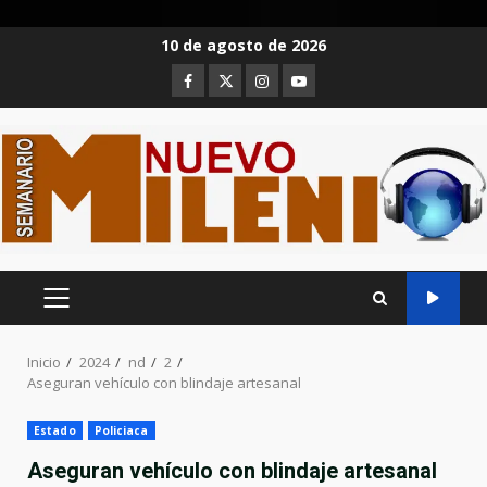
Saltar
10 de agosto de 2026
al
Facebook
Twitter
Instagram
Youtube
contenido
MENÚ
PRINCIPAL
Inicio
2024
nd
2
Aseguran vehículo con blindaje artesanal
Estado
Policiaca
Aseguran vehículo con blindaje artesanal