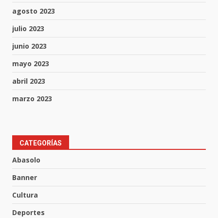
agosto 2023
julio 2023
junio 2023
mayo 2023
abril 2023
marzo 2023
Lesiona a un Trabajador de
CATEGORÍAS
Linteck
Abasolo
8 de agosto de 2026
3
Banner
Cultura
Aprender jugando también salva
Deportes
vidas.