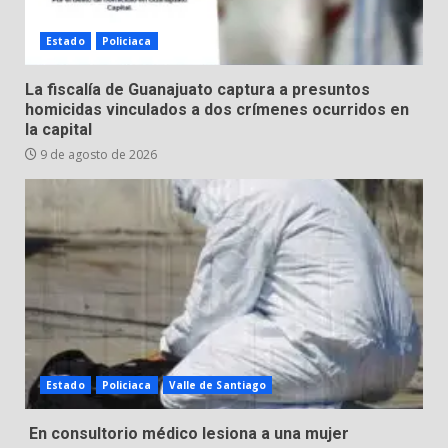
8 de agosto de 2026
4
Estado
Policiaca
Incendio en taller mecánico de
La fiscalía de Guanajuato captura a presuntos
Puerto de Águila:
homicidas vinculados a dos crímenes ocurridos en
la capital
7 de agosto de 2026
5
9 de agosto de 2026
Inauguran la Galería Historia y
Arte en Cartonería
7 de agosto de 2026
6
Valle de Santiago refuerza
seguridad con nuevas unidades
7 de agosto de 2026
Estado
Policiaca
Valle de Santiago
7
En consultorio médico lesiona a una mujer