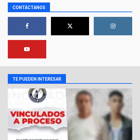
La fiscalía de Guanajuato
CONTÁCTANOS
captura a presuntos homicidas
vinculados a dos crímenes
ocurridos en la capital
1
9 de agosto de 2026
En consultorio médico lesiona a
una mujer
8 de agosto de 2026
2
TE PUEDEN INTERESAR
Lesiona a un Trabajador de
Linteck
8 de agosto de 2026
3
Aprender jugando también salva
vidas.