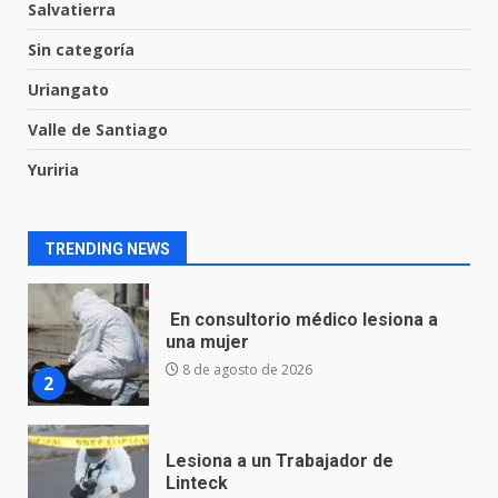
Salvatierra
La fiscalía de Guanajuato
captura a presuntos homicidas
Sin categoría
vinculados a dos crímenes
ocurridos en la capital
Uriangato
1
9 de agosto de 2026
Valle de Santiago
Yuriria
En consultorio médico lesiona a
una mujer
8 de agosto de 2026
2
TRENDING NEWS
Lesiona a un Trabajador de
Linteck
8 de agosto de 2026
3
Aprender jugando también salva
vidas.