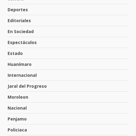
Incendio en taller mecánico de
Deportes
Puerto de Águila:
7 de agosto de 2026
Editoriales
4
En Sociedad
Espectáculos
Inauguran la Galería Historia y
Arte en Cartonería
Estado
7 de agosto de 2026
5
Huanímaro
Internacional
Valle de Santiago refuerza
Jaral del Progreso
seguridad con nuevas unidades
Moroleon
7 de agosto de 2026
6
Nacional
Penjamo
Los Pastores: tradición que
resiste al paso del tiempo
Policiaca
6 de agosto de 2026