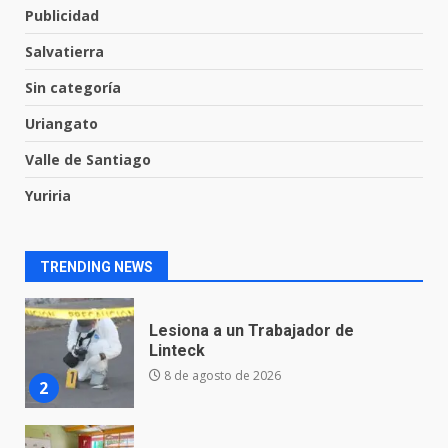
7
Publicidad
Salvatierra
En consultorio médico lesiona a
Sin categoría
una mujer
Uriangato
8 de agosto de 2026
1
Valle de Santiago
Yuriria
Lesiona a un Trabajador de
Linteck
8 de agosto de 2026
2
TRENDING NEWS
Aprender jugando también salva
vidas.
8 de agosto de 2026
3