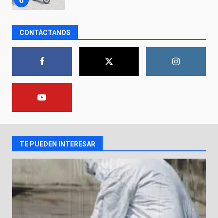
7
CONTÁCTANOS
En consultorio médico lesiona a
una mujer
8 de agosto de 2026
1
Lesiona a un Trabajador de
Linteck
8 de agosto de 2026
2
TE PUEDEN INTERESAR
Aprender jugando también salva
vidas.
8 de agosto de 2026
3