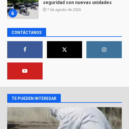
resiste al paso del tiempo
6 de agosto de 2026
7
CONTÁCTANOS
En consultorio médico lesiona a
una mujer
8 de agosto de 2026
1
Lesiona a un Trabajador de
Linteck
8 de agosto de 2026
2
TE PUEDEN INTERESAR
Aprender jugando también salva
vidas.
8 de agosto de 2026
3