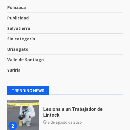
resiste al paso del tiempo
Policiaca
6 de agosto de 2026
7
Publicidad
Salvatierra
En consultorio médico lesiona a
Sin categoría
una mujer
8 de agosto de 2026
Uriangato
1
Valle de Santiago
Yuriria
Lesiona a un Trabajador de
Linteck
8 de agosto de 2026
2
TRENDING NEWS
Aprender jugando también salva
vidas.
8 de agosto de 2026
3