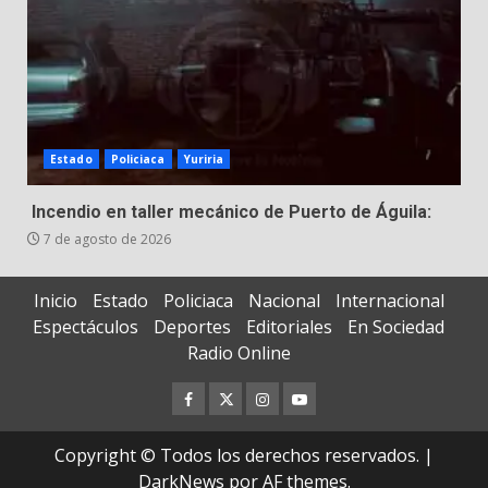
Estado
Policiaca
Yuriria
Incendio en taller mecánico de Puerto de Águila:
7 de agosto de 2026
Inicio
Estado
Policiaca
Nacional
Internacional
Espectáculos
Deportes
Editoriales
En Sociedad
Radio Online
Facebook
Twitter
Instagram
Youtube
Copyright © Todos los derechos reservados.
|
DarkNews
por AF themes.