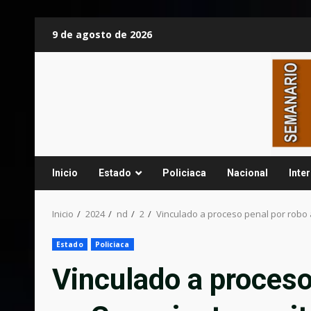
Saltar
9 de agosto de 2026
al
contenido
Inicio
Estado
Policiaca
Nacional
Inte
Inicio
2024
nd
2
Vinculado a proceso penal por robo 
Estado
Policiaca
Vinculado a proceso