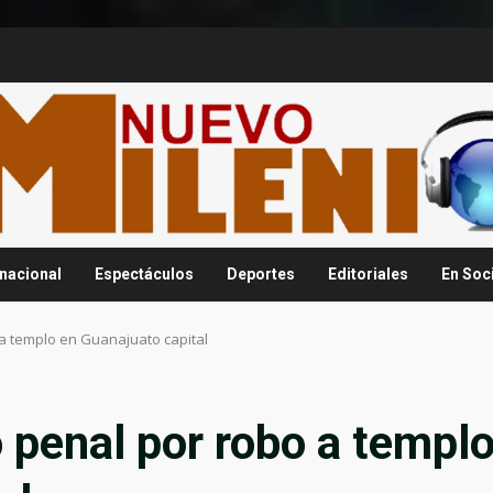
rnacional
Espectáculos
Deportes
Editoriales
En Soc
a templo en Guanajuato capital
 penal por robo a templ