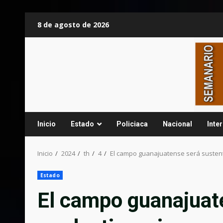
Saltar
8 de agosto de 2026
al
contenido
Inicio
Estado
Policiaca
Nacional
Inte
Inicio
2024
th
4
El campo guanajuatense será sustent
Estado
El campo guanajuate