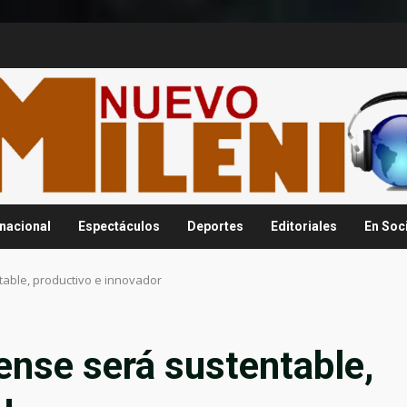
rnacional
Espectáculos
Deportes
Editoriales
En Soc
able, productivo e innovador
nse será sustentable,