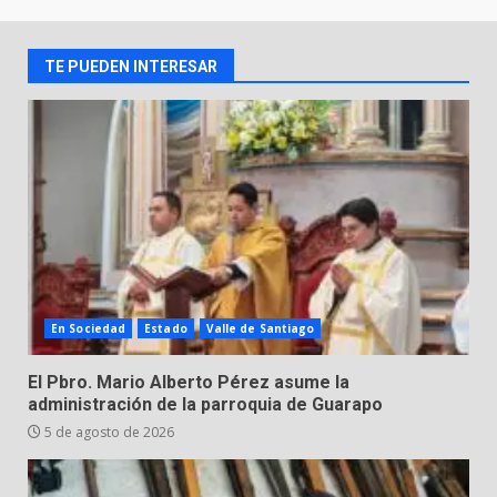
2
FUEGO A LA SECRETARÍA DE LA
DEFENSA NACIONAL
TE PUEDEN INTERESAR
5 de agosto de 2026
Muere peatón arrollado por
motociclista en Yuriria
4 de agosto de 2026
3
Valle de Santiago despide a
José Antonio Villanueva
Cárdenas, “El Puma”
4
3 de agosto de 2026
En Sociedad
Estado
Valle de Santiago
Hombre pierde la vida en
El Pbro. Mario Alberto Pérez asume la
tabiquera
administración de la parroquia de Guarapo
31 de julio de 2026
5 de agosto de 2026
5