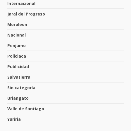
Internacional
Emboscada a policías en Yuriria
Jaral del Progreso
31 de julio de 2026
Moroleon
6
Nacional
Penjamo
Envía Gobierno de la Gente más
de 77 mil
Policiaca
30 de julio de 2026
7
Publicidad
Salvatierra
El Pbro. Mario Alberto Pérez
asume la administración de la
Sin categoría
parroquia de Guarapo
Uriangato
1
5 de agosto de 2026
Valle de Santiago
FISCALÍA GENERAL DEL ESTADO
Yuriria
FORTALECE LA SEGURIDAD Y LA
LEGALIDAD CON LA