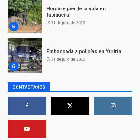
Emboscada a policías en Yuriria
31 de julio de 2026
6
Envía Gobierno de la Gente más
de 77 mil
30 de julio de 2026
7
El Pbro. Mario Alberto Pérez
CONTÁCTANOS
asume la administración de la
parroquia de Guarapo
1
5 de agosto de 2026
FISCALÍA GENERAL DEL ESTADO
FORTALECE LA SEGURIDAD Y LA
LEGALIDAD CON LA
TRANSFERENCIA DE ARMAS DE