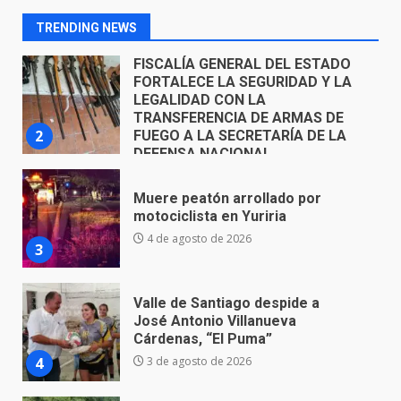
TRANSFERENCIA DE ARMAS DE
2
FUEGO A LA SECRETARÍA DE LA
TRENDING NEWS
DEFENSA NACIONAL
5 de agosto de 2026
Muere peatón arrollado por
motociclista en Yuriria
4 de agosto de 2026
3
Valle de Santiago despide a
José Antonio Villanueva
Cárdenas, “El Puma”
4
3 de agosto de 2026
Hombre pierde la vida en
tabiquera
31 de julio de 2026
5