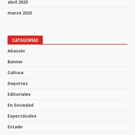
abril 2023
marzo 2023
CATEGORÍAS
Muere peatón arrollado por
motociclista en Yuriria
Abasolo
4 de agosto de 2026
3
Banner
Cultura
Valle de Santiago despide a
José Antonio Villanueva
Deportes
Cárdenas, “El Puma”
Editoriales
4
3 de agosto de 2026
En Sociedad
Espectáculos
Hombre pierde la vida en
tabiquera
Estado
31 de julio de 2026