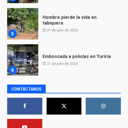
Emboscada a policías en Yuriria
31 de julio de 2026
6
Envía Gobierno de la Gente más
de 77 mil
30 de julio de 2026
7
El Pbro. Mario Alberto Pérez
CONTÁCTANOS
asume la administración de la
parroquia de Guarapo
1
5 de agosto de 2026
FISCALÍA GENERAL DEL ESTADO
FORTALECE LA SEGURIDAD Y LA