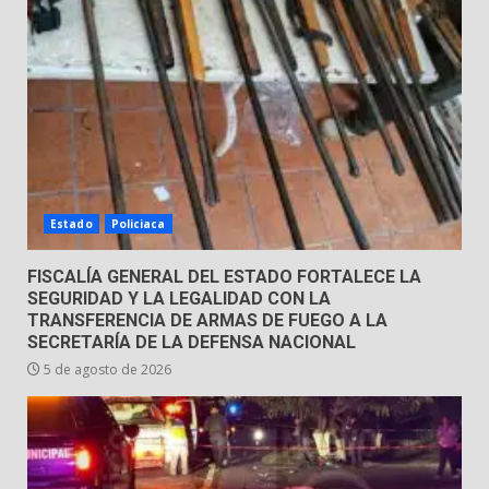
Emboscada a policías en Yuriria
31 de julio de 2026
6
Envía Gobierno de la Gente más
de 77 mil
Estado
Policiaca
30 de julio de 2026
7
FISCALÍA GENERAL DEL ESTADO FORTALECE LA
SEGURIDAD Y LA LEGALIDAD CON LA
TRANSFERENCIA DE ARMAS DE FUEGO A LA
SECRETARÍA DE LA DEFENSA NACIONAL
5 de agosto de 2026