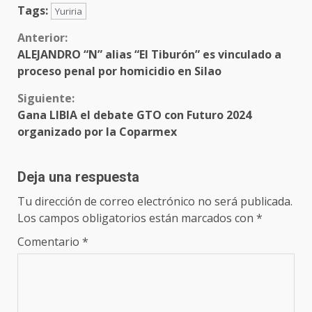
Tags:
Yuriria
Sigue
Anterior:
ALEJANDRO “N” alias “El Tiburón” es vinculado a
leyendo
proceso penal por homicidio en Silao
Siguiente:
Gana LIBIA el debate GTO con Futuro 2024
organizado por la Coparmex
Deja una respuesta
Tu dirección de correo electrónico no será publicada.
Los campos obligatorios están marcados con
*
Comentario
*