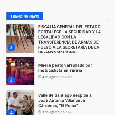
FORTALECE LA SEGURIDAD Y LA
LEGALIDAD CON LA
TRANSFERENCIA DE ARMAS DE
2
FUEGO A LA SECRETARÍA DE LA
TRENDING NEWS
DEFENSA NACIONAL
5 de agosto de 2026
Muere peatón arrollado por
motociclista en Yuriria
4 de agosto de 2026
3
Valle de Santiago despide a
José Antonio Villanueva
Cárdenas, “El Puma”
4
3 de agosto de 2026
Hombre pierde la vida en
tabiquera
31 de julio de 2026
5