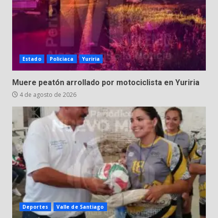
Estado
Policiaca
Yuriria
Muere peatón arrollado por motociclista en Yuriria
4 de agosto de 2026
Deportes
Valle de Santiago