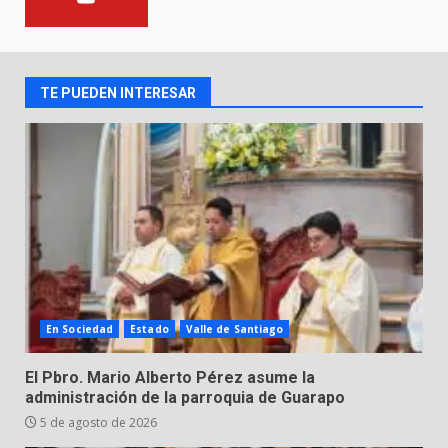
LEGALIDAD CON LA
TRANSFERENCIA DE ARMAS DE
2
FUEGO A LA SECRETARÍA DE LA
DEFENSA NACIONAL
TE PUEDEN INTERESAR
5 de agosto de 2026
Muere peatón arrollado por
motociclista en Yuriria
4 de agosto de 2026
3
Valle de Santiago despide a
José Antonio Villanueva
Cárdenas, “El Puma”
4
3 de agosto de 2026
En Sociedad
Estado
Valle de Santiago
El Pbro. Mario Alberto Pérez asume la
Hombre pierde la vida en
administración de la parroquia de Guarapo
tabiquera
5 de agosto de 2026
31 de julio de 2026
5