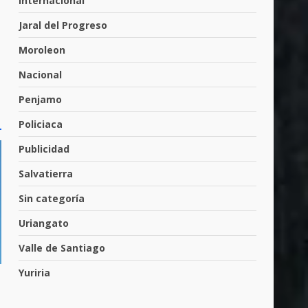
Internacional
Inauguran la Galería Historia
Jaral del Progreso
y Arte en Cartonería
7 de agosto de 2026
Moroleon
5
Nacional
Valle de Santiago refuerza
Penjamo
seguridad con nuevas
Policiaca
unidades
6
7 de agosto de 2026
Publicidad
Salvatierra
Los Pastores: tradición que
Sin categoría
resiste al paso del tiempo
6 de agosto de 2026
Uriangato
7
Valle de Santiago
Yuriria
En consultorio médico
lesiona a una mujer