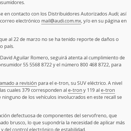
onsumidores.
 en contacto con los Distribuidores Autorizados Audi; así
 correo electrónico
mail@audi.com.mx
, y/o en su página en
que al 22 de marzo no se ha tenido reporte de daños o
o país.
David Aguilar Romero, seguirá atenta al cumplimiento de
 Consumidor 55 5568 8722 y el número 800 468 8722, para
lamado a revisión
para el e-tron, su SUV eléctrico. A nivel
 las cuales 379 corresponden al
e-tron
y 119 al
e-tron
 ninguno de los vehículos involucrados en este recall se
icación defectuosa de componentes del servofreno, que
nado brusco, lo que supondría la necesidad de aplicar más
y del control electrónico de estabilidad.