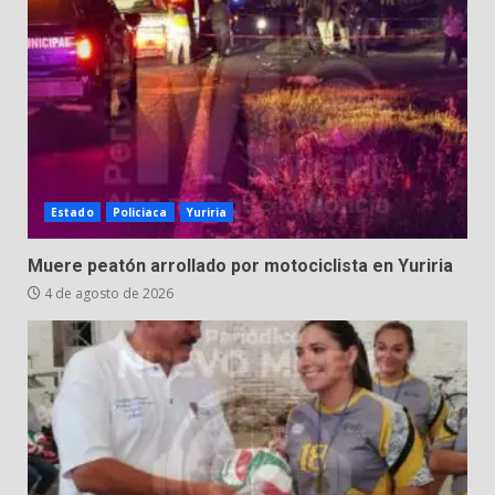
Estado
Policiaca
Yuriria
Muere peatón arrollado por motociclista en Yuriria
4 de agosto de 2026