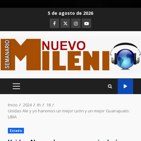
Saltar
5 de agosto de 2026
al
Facebook
Twitter
Instagram
Youtube
contenido
MENÚ
PRINCIPAL
Inicio
2024
th
18
Unidas Ale y yo haremos un mejor León y un mejor Guanajuato:
LIBIA
Estado