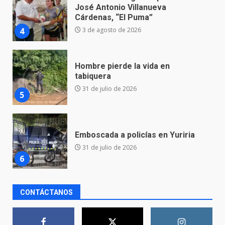
Hombre pierde la vida en
tabiquera
31 de julio de 2026
5
Emboscada a policías en Yuriria
31 de julio de 2026
6
Envía Gobierno de la Gente más
de 77 mil
30 de julio de 2026
7
El Pbro. Mario Alberto Pérez
CONTÁCTANOS
asume la administración de la
parroquia de Guarapo
1
5 de agosto de 2026