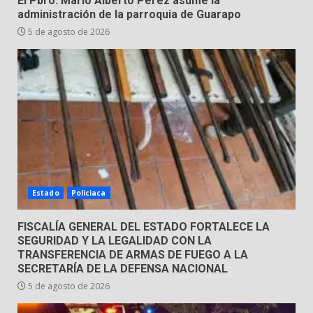
El Pbro. Mario Alberto Pérez asume la
tabiquera
administración de la parroquia de Guarapo
31 de julio de 2026
5 de agosto de 2026
5
Emboscada a policías en Yuriria
31 de julio de 2026
6
Envía Gobierno de la Gente más
de 77 mil
Estado
Policiaca
30 de julio de 2026
7
FISCALÍA GENERAL DEL ESTADO FORTALECE LA
SEGURIDAD Y LA LEGALIDAD CON LA
TRANSFERENCIA DE ARMAS DE FUEGO A LA
SECRETARÍA DE LA DEFENSA NACIONAL
5 de agosto de 2026