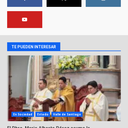
FISCALÍA GENERAL DEL ESTADO
FORTALECE LA SEGURIDAD Y LA
LEGALIDAD CON LA
TRANSFERENCIA DE ARMAS DE
2
FUEGO A LA SECRETARÍA DE LA
DEFENSA NACIONAL
TE PUEDEN INTERESAR
5 de agosto de 2026
Muere peatón arrollado por
motociclista en Yuriria
4 de agosto de 2026
3
Valle de Santiago despide a
José Antonio Villanueva
Cárdenas, “El Puma”
4
3 de agosto de 2026
En Sociedad
Estado
Valle de Santiago
Hombre pierde la vida en