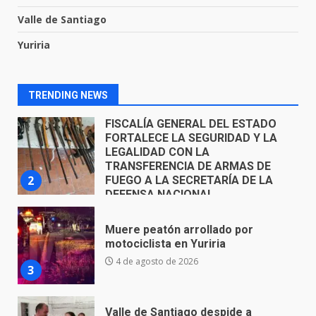
1
Valle de Santiago
FISCALÍA GENERAL DEL ESTADO
Yuriria
FORTALECE LA SEGURIDAD Y LA
LEGALIDAD CON LA
TRANSFERENCIA DE ARMAS DE
2
FUEGO A LA SECRETARÍA DE LA
TRENDING NEWS
DEFENSA NACIONAL
5 de agosto de 2026
Muere peatón arrollado por
motociclista en Yuriria
4 de agosto de 2026
3
Valle de Santiago despide a
José Antonio Villanueva
Cárdenas, “El Puma”
4
3 de agosto de 2026