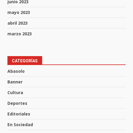
junio 2023
mayo 2023
abril 2023
marzo 2023
Muere peatón arrollado por
CATEGORÍAS
motociclista en Yuriria
Abasolo
4 de agosto de 2026
3
Banner
Cultura
Valle de Santiago despide a
José Antonio Villanueva
Deportes
Cárdenas, “El Puma”
Editoriales
4
3 de agosto de 2026
En Sociedad