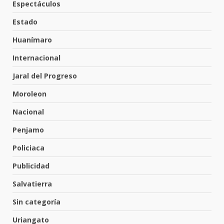
Espectáculos
Hombre pierde la vida en
tabiquera
Estado
31 de julio de 2026
5
Huanímaro
Internacional
Emboscada a policías en Yuriria
Jaral del Progreso
31 de julio de 2026
Moroleon
6
Nacional
Penjamo
Envía Gobierno de la Gente más
de 77 mil
Policiaca
30 de julio de 2026
7
Publicidad
Salvatierra
El Pbro. Mario Alberto Pérez
asume la administración de la
Sin categoría
parroquia de Guarapo
Uriangato
5 de agosto de 2026