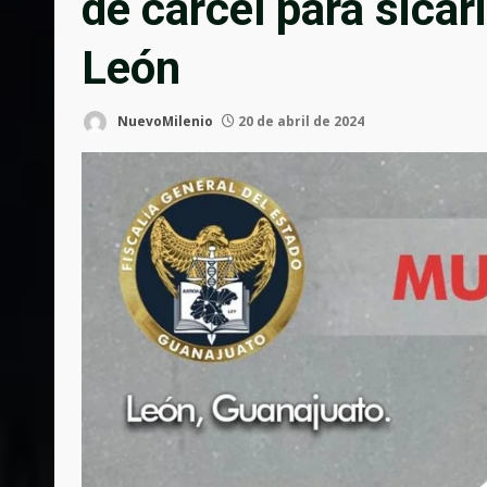
de cárcel para sica
León
NuevoMilenio
20 de abril de 2024