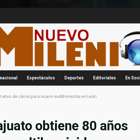
rnacional
Espectáculos
Deportes
Editoriales
En Soc
0 años de cárcel para sicario multihomicida en León
ajuato obtiene 80 años