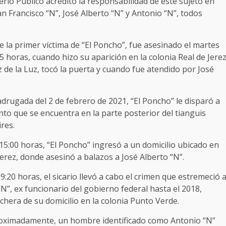
erio Público acreditó la responsabilidad de este sujeto en
an Francisco “N”, José Alberto “N” y Antonio “N”, todos
e la primer víctima de “El Poncho”, fue asesinado el martes
 horas, cuando hizo su aparición en la colonia Real de Jere
z de la Luz, tocó la puerta y cuando fue atendido por José
adrugada del 2 de febrero de 2021, “El Poncho” le disparó a
nto que se encuentra en la parte posterior del tianguis
res.
s 15:00 horas, “El Poncho” ingresó a un domicilio ubicado en
 Jerez, donde asesinó a balazos a José Alberto “N”.
:20 horas, el sicario llevó a cabo el crimen que estremeció 
N”, ex funcionario del gobierno federal hasta el 2018,
hera de su domicilio en la colonia Punto Verde.
proximadamente, un hombre identificado como Antonio “N”