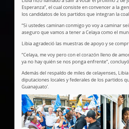
Libia hizo llamado a salir a votar el próximo 2 de
Esperanza”, el cual consiste en convencer a la gent
los candidatos de los partidos que integran la coa
“Si ustedes caminan conmigo yo voy a caminar seis
aseguro que vamos a tener a Celaya como el muni
Libia agradeció las muestras de apoyo y se compr
“Celaya, me voy pero con el corazón lleno de am
ya no hay quién se nos ponga enfrente”, concluyó
Además del respaldo de miles de celayenses, Libi
diputaciones locales y federales de los partidos 
Guanajuato’.