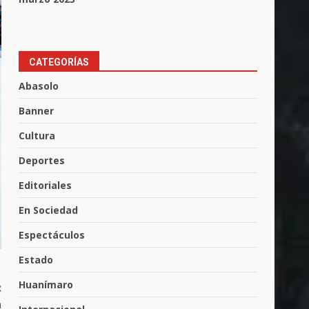
CATEGORÍAS
Aprender jugando también
salva vidas.
Abasolo
8 de agosto de 2026
3
Banner
Cultura
Incendio en taller mecánico
Deportes
de Puerto de Águila:
7 de agosto de 2026
Editoriales
4
En Sociedad
Espectáculos
Inauguran la Galería Historia
y Arte en Cartonería
Estado
7 de agosto de 2026
5
Huanímaro
:
a