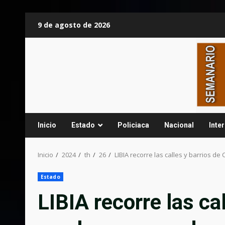
Saltar
9 de agosto de 2026
al
contenido
Inicio
Estado
Policiaca
Nacional
Inte
Inicio
2024
th
26
LIBIA recorre las calles y barrios d
Estado
LIBIA recorre las ca