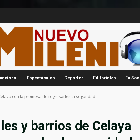
rnacional
Espectáculos
Deportes
Editoriales
En Soc
e Celaya con la promesa de regresarles la seguridad
lles y barrios de Celaya