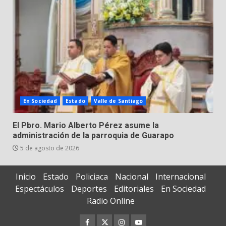
En Sociedad
Estado
Valle de Santiago
El Pbro. Mario Alberto Pérez asume la
administración de la parroquia de Guarapo
5 de agosto de 2026
Inicio
Estado
Policiaca
Nacional
Internacional
Espectáculos
Deportes
Editoriales
En Sociedad
Radio Online
Facebook
Twitter
Instagram
Youtube