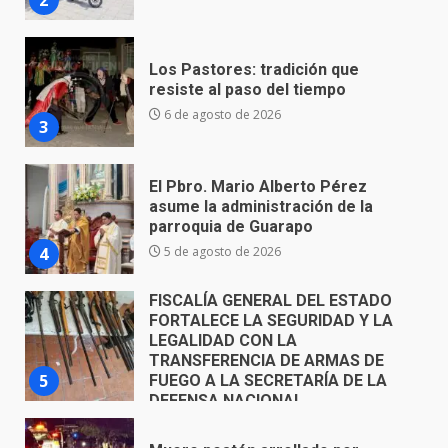
3
El Pbro. Mario Alberto Pérez
asume la administración de la
parroquia de Guarapo
4
5 de agosto de 2026
FISCALÍA GENERAL DEL ESTADO
FORTALECE LA SEGURIDAD Y LA
LEGALIDAD CON LA
TRANSFERENCIA DE ARMAS DE
5
FUEGO A LA SECRETARÍA DE LA
DEFENSA NACIONAL
5 de agosto de 2026
Muere peatón arrollado por
motociclista en Yuriria
4 de agosto de 2026
6
Valle de Santiago despide a