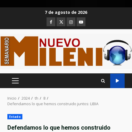
Saltar
7 de agosto de 2026
al
Facebook
Twitter
Instagram
Youtube
contenido
MENÚ
PRINCIPAL
Inicio
2024
th
8
Defendamos lo que hemos construido juntos: LIBIA
Estado
Defendamos lo que hemos construido