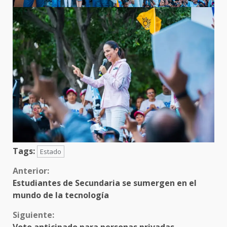
Tags:
Estado
Sigue
Anterior:
Estudiantes de Secundaria se sumergen en el
leyendo
mundo de la tecnología
Siguiente: