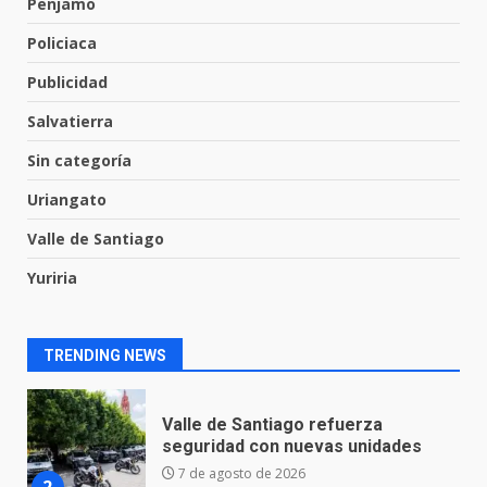
Penjamo
José Antonio Villanueva
Policiaca
Cárdenas, “El Puma”
7
3 de agosto de 2026
Publicidad
Salvatierra
Inauguran la Galería Historia y
Sin categoría
Arte en Cartonería
7 de agosto de 2026
Uriangato
1
Valle de Santiago
Yuriria
Valle de Santiago refuerza
seguridad con nuevas unidades
7 de agosto de 2026
2
TRENDING NEWS
Los Pastores: tradición que
resiste al paso del tiempo
6 de agosto de 2026