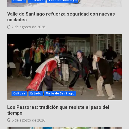
Estado
Policiaca
Valle de Santiago
José Antonio Villanueva
Cárdenas, “El Puma”
Valle de Santiago refuerza seguridad con nuevas
7
3 de agosto de 2026
unidades
7 de agosto de 2026
Cultura
Estado
Valle de Santiago
Los Pastores: tradición que resiste al paso del
tiempo
6 de agosto de 2026