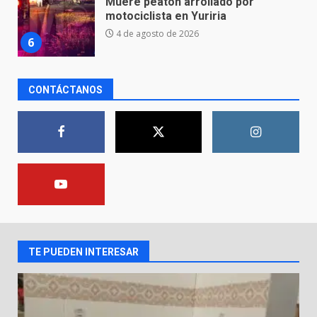
José Antonio Villanueva
Cárdenas, “El Puma”
7
3 de agosto de 2026
CONTÁCTANOS
Inauguran la Galería Historia y
Arte en Cartonería
7 de agosto de 2026
1
Valle de Santiago refuerza
seguridad con nuevas unidades
7 de agosto de 2026
2
TE PUEDEN INTERESAR
Los Pastores: tradición que
resiste al paso del tiempo
6 de agosto de 2026
3