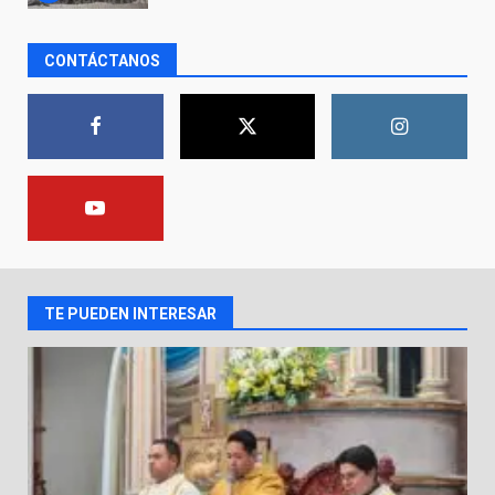
El Pbro. Mario Alberto Pérez
CONTÁCTANOS
asume la administración de la
parroquia de Guarapo
1
5 de agosto de 2026
FISCALÍA GENERAL DEL ESTADO
FORTALECE LA SEGURIDAD Y LA
LEGALIDAD CON LA
TRANSFERENCIA DE ARMAS DE
2
FUEGO A LA SECRETARÍA DE LA
DEFENSA NACIONAL
TE PUEDEN INTERESAR
5 de agosto de 2026
Muere peatón arrollado por
motociclista en Yuriria
4 de agosto de 2026
3
Valle de Santiago despide a