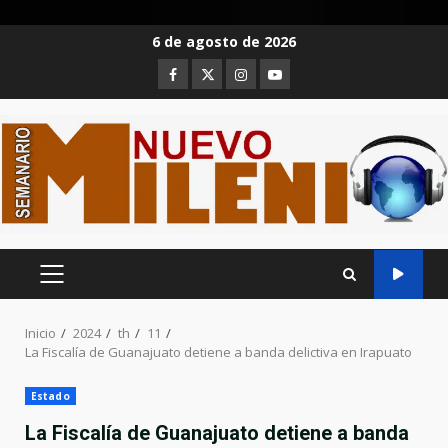
Saltar
6 de agosto de 2026
al
Facebook
Twitter
Instagram
Youtube
contenido
MENÚ
PRINCIPAL
Inicio
2024
th
11
La Fiscalía de Guanajuato detiene a banda delictiva en Irapuato
Estado
La Fiscalía de Guanajuato detiene a banda