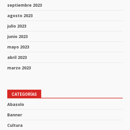
septiembre 2023
agosto 2023
julio 2023
junio 2023
mayo 2023
abril 2023
marzo 2023
Muere peatón arrollado por
CATEGORÍAS
motociclista en Yuriria
Abasolo
4 de agosto de 2026
3
Banner
Cultura
Valle de Santiago despide a