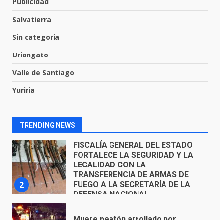
Publicidad
Salvatierra
El Pbro. Mario Alberto Pérez
asume la administración de la
Sin categoría
parroquia de Guarapo
Uriangato
1
5 de agosto de 2026
Valle de Santiago
FISCALÍA GENERAL DEL ESTADO
Yuriria
FORTALECE LA SEGURIDAD Y LA
LEGALIDAD CON LA
TRANSFERENCIA DE ARMAS DE
2
FUEGO A LA SECRETARÍA DE LA
TRENDING NEWS
DEFENSA NACIONAL
5 de agosto de 2026
Muere peatón arrollado por
motociclista en Yuriria
4 de agosto de 2026
3
Valle de Santiago despide a