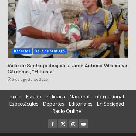
Deportes
Valle de Santiago
Valle de Santiago despide a José Antonio Villanueva
Cárdenas, “El Puma”
3 de agosto de 2026
Inicio
Estado
Policiaca
Nacional
Internacional
Espectáculos
Deportes
Editoriales
En Sociedad
Radio Online
Facebook
Twitter
Instagram
Youtube