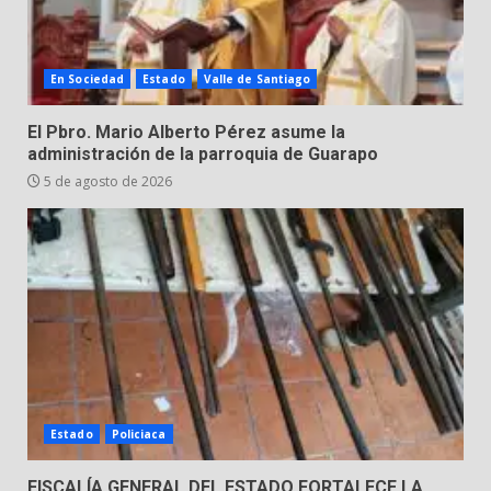
José Antonio Villanueva
Cárdenas, “El Puma”
4
3 de agosto de 2026
En Sociedad
Estado
Valle de Santiago
Hombre pierde la vida en
El Pbro. Mario Alberto Pérez asume la
tabiquera
administración de la parroquia de Guarapo
31 de julio de 2026
5 de agosto de 2026
5
Emboscada a policías en Yuriria
31 de julio de 2026
6
Envía Gobierno de la Gente más
de 77 mil
Estado
Policiaca
30 de julio de 2026
7
FISCALÍA GENERAL DEL ESTADO FORTALECE LA