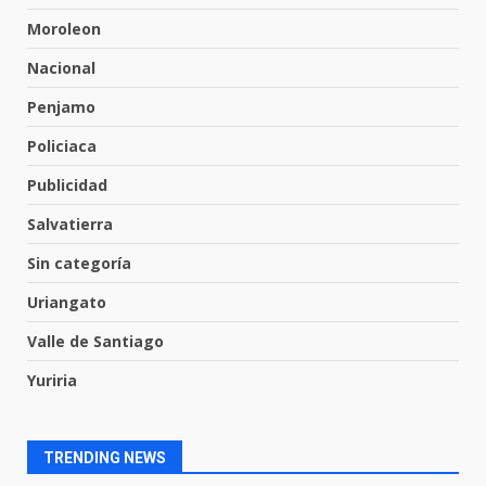
7 de agosto de 2026
Moroleon
6
Nacional
Penjamo
Valle de Santiago refuerza
seguridad con nuevas unidades
Policiaca
7 de agosto de 2026
7
Publicidad
Salvatierra
La fiscalía de Guanajuato
captura a presuntos homicidas
Sin categoría
vinculados a dos crímenes
ocurridos en la capital
Uriangato
1
9 de agosto de 2026
Valle de Santiago
Yuriria
En consultorio médico lesiona a
una mujer
8 de agosto de 2026
2
TRENDING NEWS