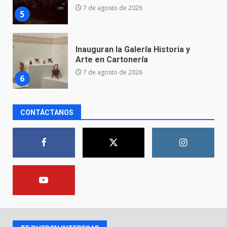
7 de agosto de 2026
6
Valle de Santiago refuerza
seguridad con nuevas unidades
7 de agosto de 2026
7
La fiscalía de Guanajuato
CONTÁCTANOS
captura a presuntos homicidas
vinculados a dos crímenes
ocurridos en la capital
1
9 de agosto de 2026
En consultorio médico lesiona a
una mujer
8 de agosto de 2026
2