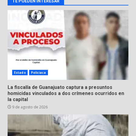
TE PUEDEN INTERESAR
Lesiona a un Trabajador de
Linteck
8 de agosto de 2026
3
Aprender jugando también salva
vidas.
8 de agosto de 2026
4
Estado
Policiaca
Incendio en taller mecánico de
La fiscalía de Guanajuato captura a presuntos
Puerto de Águila:
homicidas vinculados a dos crímenes ocurridos en
la capital
7 de agosto de 2026
5
9 de agosto de 2026
Inauguran la Galería Historia y
Arte en Cartonería