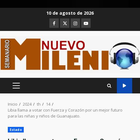
Saltar
10 de agosto de 2026
al
Facebook
Twitter
Instagram
Youtube
contenido
MENÚ
PRINCIPAL
Inicio
2024
th
14
Libia llama a votar con Fuerza y Corazón por un mejor futuro
para las niñas y niños de Guanajuato.
Estado