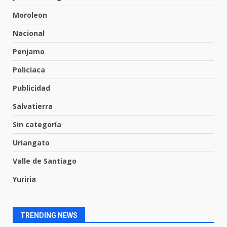
tabiquera
31 de julio de 2026
Moroleon
6
Nacional
Penjamo
Emboscada a policías en Yuriria
Policiaca
31 de julio de 2026
7
Publicidad
Salvatierra
Los Pastores: tradición que
Sin categoría
resiste al paso del tiempo
6 de agosto de 2026
Uriangato
1
Valle de Santiago
El Pbro. Mario Alberto Pérez
Yuriria
asume la administración de la
parroquia de Guarapo
2
5 de agosto de 2026
TRENDING NEWS