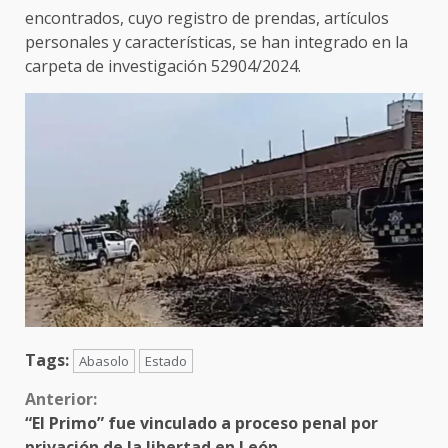
encontrados, cuyo registro de prendas, artículos
personales y características, se han integrado en la
carpeta de investigación 52904/2024.
Tags:
Abasolo
Estado
Sigue
Anterior:
“El Primo” fue vinculado a proceso penal por
leyendo
privación de la libertad en León