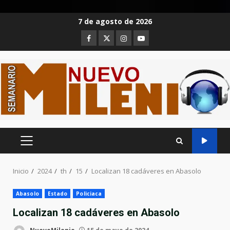
Saltar
7 de agosto de 2026
al
Facebook
Twitter
Instagram
Youtube
contenido
MENÚ
PRINCIPAL
Inicio
2024
th
15
Localizan 18 cadáveres en Abasolo
Abasolo
Estado
Policiaca
Localizan 18 cadáveres en Abasolo