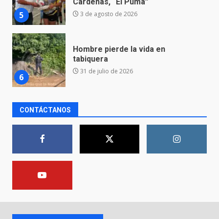
31 de julio de 2026
6
Emboscada a policías en Yuriria
31 de julio de 2026
7
CONTÁCTANOS
Los Pastores: tradición que
resiste al paso del tiempo
6 de agosto de 2026
1
El Pbro. Mario Alberto Pérez
asume la administración de la
parroquia de Guarapo
2
5 de agosto de 2026