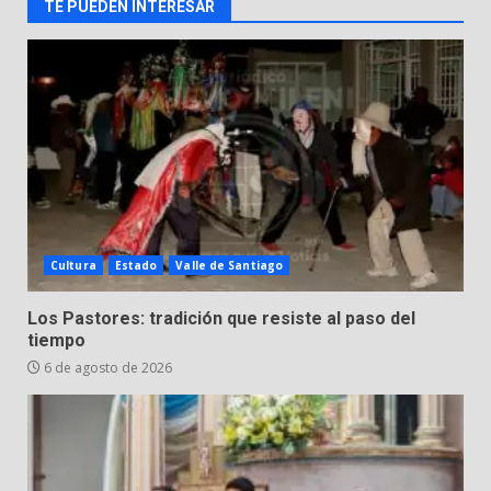
TE PUEDEN INTERESAR
FISCALÍA GENERAL DEL ESTADO
FORTALECE LA SEGURIDAD Y LA
LEGALIDAD CON LA
TRANSFERENCIA DE ARMAS DE
3
FUEGO A LA SECRETARÍA DE LA
DEFENSA NACIONAL
5 de agosto de 2026
Muere peatón arrollado por
motociclista en Yuriria
4 de agosto de 2026
4
Cultura
Estado
Valle de Santiago
Valle de Santiago despide a
Los Pastores: tradición que resiste al paso del
José Antonio Villanueva
tiempo
Cárdenas, “El Puma”
6 de agosto de 2026
5
3 de agosto de 2026
Hombre pierde la vida en
tabiquera