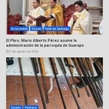
31 de julio de 2026
6
Emboscada a policías en Yuriria
En Sociedad
Estado
Valle de Santiago
31 de julio de 2026
7
El Pbro. Mario Alberto Pérez asume la
administración de la parroquia de Guarapo
5 de agosto de 2026
Estado
Policiaca