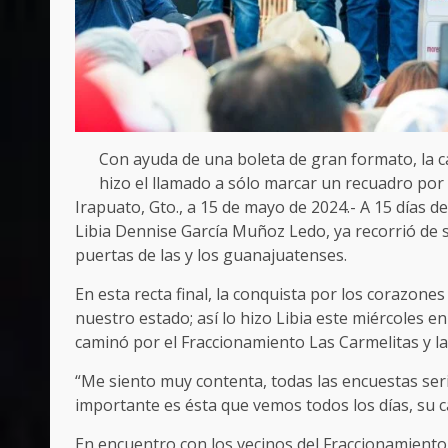
Con ayuda de una boleta de gran formato, la c
hizo el llamado a sólo marcar un recuadro por 
Irapuato, Gto., a 15 de mayo de 2024.- A 15 días 
Libia Dennise García Muñoz Ledo, ya recorrió de s
puertas de las y los guanajuatenses.
En esta recta final, la conquista por los corazon
nuestro estado; así lo hizo Libia este miércoles e
caminó por el Fraccionamiento Las Carmelitas y l
“Me siento muy contenta, todas las encuestas seri
importante es ésta que vemos todos los días, su ca
En encuentro con los vecinos del Fraccionamiento L