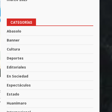
CATEGORÍAS
Aprender jugando también
salva vidas.
Abasolo
8 de agosto de 2026
3
Banner
Cultura
Incendio en taller mecánico
Deportes
de Puerto de Águila:
7 de agosto de 2026
Editoriales
4
En Sociedad
Espectáculos
Inauguran la Galería Historia
:
y Arte en Cartonería
Estado
L
7 de agosto de 2026
5
”
Huanímaro