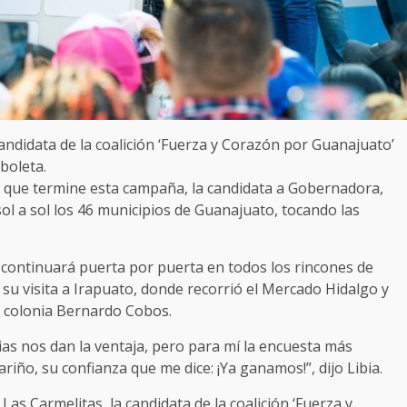
andidata de la coalición ‘Fuerza y Corazón por Guanajuato’
boleta.
de que termine esta campaña, la candidata a Gobernadora,
ol a sol los 46 municipios de Guanajuato, tocando las
es continuará puerta por puerta en todos los rincones de
n su visita a Irapuato, donde recorrió el Mercado Hidalgo y
a colonia Bernardo Cobos.
as nos dan la ventaja, pero para mí la encuesta más
riño, su confianza que me dice: ¡Ya ganamos!”, dijo Libia.
as Carmelitas, la candidata de la coalición ‘Fuerza y