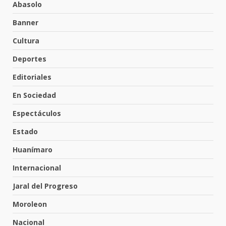
Abasolo
4 de agosto de 2026
3
Banner
Cultura
Valle de Santiago despide a
José Antonio Villanueva
Deportes
Cárdenas, “El Puma”
Editoriales
4
3 de agosto de 2026
En Sociedad
Espectáculos
Hombre pierde la vida en
tabiquera
Estado
31 de julio de 2026
5
Huanímaro
Internacional
Emboscada a policías en Yuriria
Jaral del Progreso
31 de julio de 2026
Moroleon
6
Nacional