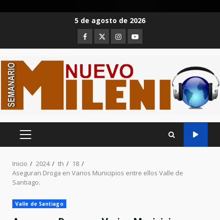
Saltar
5 de agosto de 2026
al
Facebook
Twitter
Instagram
Youtube
contenido
MENÚ
PRINCIPAL
Inicio
2024
th
18
Aseguran Droga en Varios Municipios entre ellos Valle de
Santiago.
Valle de Santiago