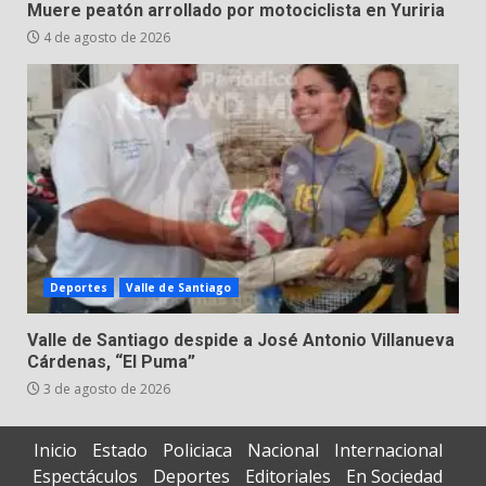
Muere peatón arrollado por motociclista en Yuriria
4 de agosto de 2026
Deportes
Valle de Santiago
Valle de Santiago despide a José Antonio Villanueva
Cárdenas, “El Puma”
3 de agosto de 2026
Inicio
Estado
Policiaca
Nacional
Internacional
Espectáculos
Deportes
Editoriales
En Sociedad