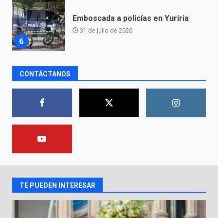
Envía Gobierno de la Gente más
de 77 mil
30 de julio de 2026
7
El Pbro. Mario Alberto Pérez
CONTÁCTANOS
asume la administración de la
parroquia de Guarapo
1
5 de agosto de 2026
FISCALÍA GENERAL DEL ESTADO
FORTALECE LA SEGURIDAD Y LA
LEGALIDAD CON LA
TRANSFERENCIA DE ARMAS DE
2
FUEGO A LA SECRETARÍA DE LA
DEFENSA NACIONAL
TE PUEDEN INTERESAR
5 de agosto de 2026
Muere peatón arrollado por
motociclista en Yuriria