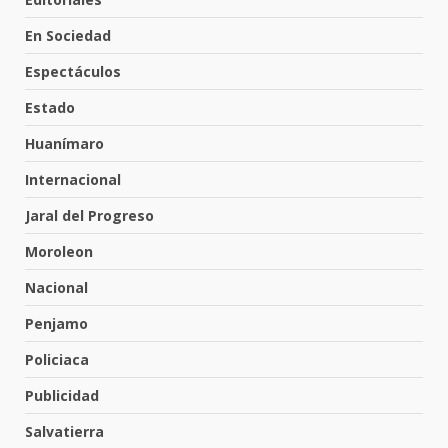
4
3 de agosto de 2026
En Sociedad
Espectáculos
Hombre pierde la vida en
tabiquera
Estado
31 de julio de 2026
5
Huanímaro
Internacional
Emboscada a policías en Yuriria
Jaral del Progreso
31 de julio de 2026
Moroleon
6
Nacional
Penjamo
Envía Gobierno de la Gente más
de 77 mil
Policiaca
30 de julio de 2026
7
Publicidad
Salvatierra
El Pbro. Mario Alberto Pérez