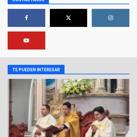
asume la administración de la
parroquia de Guarapo
1
5 de agosto de 2026
FISCALÍA GENERAL DEL ESTADO
FORTALECE LA SEGURIDAD Y LA
LEGALIDAD CON LA
TRANSFERENCIA DE ARMAS DE
2
FUEGO A LA SECRETARÍA DE LA
DEFENSA NACIONAL
TE PUEDEN INTERESAR
5 de agosto de 2026
Muere peatón arrollado por
motociclista en Yuriria
4 de agosto de 2026
3
Valle de Santiago despide a
José Antonio Villanueva
Cárdenas, “El Puma”
4
3 de agosto de 2026