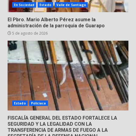
En Sociedad
Estado
Valle de Santiago
Hombre pierde la vida en
El Pbro. Mario Alberto Pérez asume la
tabiquera
administración de la parroquia de Guarapo
31 de julio de 2026
5 de agosto de 2026
5
Emboscada a policías en Yuriria
31 de julio de 2026
6
Envía Gobierno de la Gente más
de 77 mil
Estado
Policiaca
30 de julio de 2026
7
FISCALÍA GENERAL DEL ESTADO FORTALECE LA
SEGURIDAD Y LA LEGALIDAD CON LA
TRANSFERENCIA DE ARMAS DE FUEGO A LA