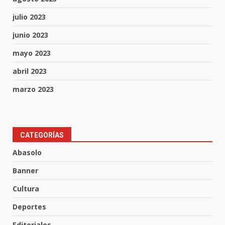
julio 2023
junio 2023
mayo 2023
abril 2023
marzo 2023
Muere peatón arrollado por
CATEGORÍAS
motociclista en Yuriria
Abasolo
4 de agosto de 2026
3
Banner
Cultura
Valle de Santiago despide a
José Antonio Villanueva
Deportes
Cárdenas, “El Puma”
Editoriales