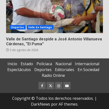
Deportes
Valle de Santiago
Valle de Santiago despide a José Antonio Villanueva
Cárdenas, “El Puma”
3 de agosto de 2026
Inicio
Estado
Policiaca
Nacional
Internacional
Espectáculos
Deportes
Editoriales
En Sociedad
Radio Online
Facebook
Twitter
Instagram
Youtube
Copyright © Todos los derechos reservados.
|
DarkNews
por AF themes.