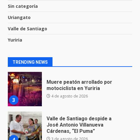
asume la administración de la
Sin categoría
parroquia de Guarapo
Uriangato
1
5 de agosto de 2026
Valle de Santiago
FISCALÍA GENERAL DEL ESTADO
Yuriria
FORTALECE LA SEGURIDAD Y LA
LEGALIDAD CON LA
TRANSFERENCIA DE ARMAS DE
2
FUEGO A LA SECRETARÍA DE LA
TRENDING NEWS
DEFENSA NACIONAL
5 de agosto de 2026
Muere peatón arrollado por
motociclista en Yuriria
4 de agosto de 2026
3
Valle de Santiago despide a
José Antonio Villanueva
Cárdenas, “El Puma”
4
3 de agosto de 2026