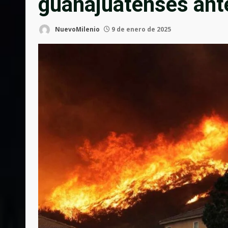
guanajuatenses ante
NuevoMilenio
9 de enero de 2025