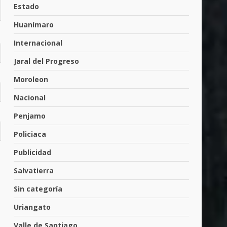
Yuriria
Estado
31 de julio de 2026
6
Huanímaro
Internacional
Envía Gobierno de la Gente
Jaral del Progreso
más de 77 mil
30 de julio de 2026
Moroleon
7
Nacional
El Pbro. Mario Alberto Pérez
Penjamo
asume la administración de la
Policiaca
parroquia de Guarapo
1
5 de agosto de 2026
Publicidad
Salvatierra
FISCALÍA GENERAL DEL
ESTADO FORTALECE LA
Sin categoría
SEGURIDAD Y LA LEGALIDAD
CON LA TRANSFERENCIA DE
Uriangato
2
ARMAS DE FUEGO A LA
SECRETARÍA DE LA DEFENSA
Valle de Santiago