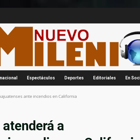
rnacional
Espectáculos
Deportes
Editoriales
En Soc
ajuatenses ante incendios en California
 atenderá a