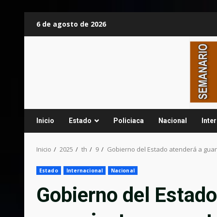
Saltar
6 de agosto de 2026
al
contenido
Inicio
Estado
Policiaca
Nacional
Inte
Inicio
2025
th
9
Gobierno del Estado atenderá a guan
Estado
Internacional
Nacional
Gobierno del Estado