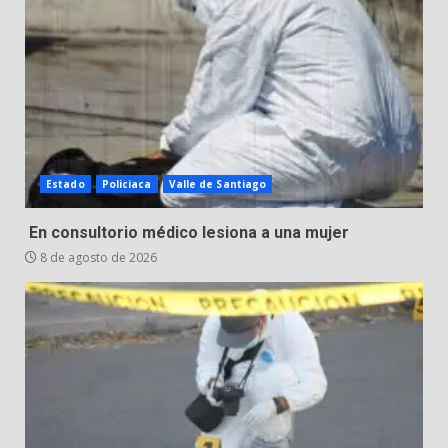
8 de agosto de 2026
3
Incendio en taller mecánico de
Puerto de Águila:
7 de agosto de 2026
4
Estado
Policiaca
Valle de Santiago
Inauguran la Galería Historia y
En consultorio médico lesiona a una mujer
Arte en Cartonería
8 de agosto de 2026
7 de agosto de 2026
5
Valle de Santiago refuerza
seguridad con nuevas unidades
7 de agosto de 2026
6