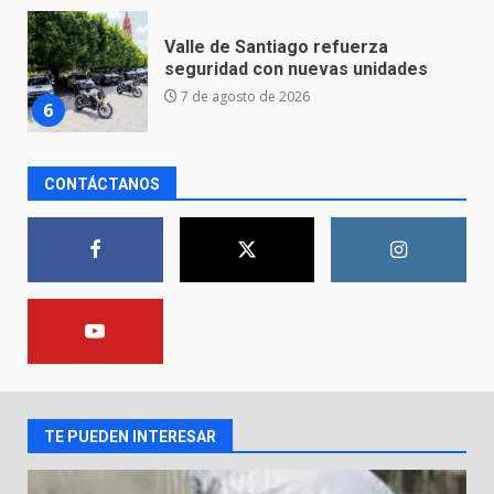
Los Pastores: tradición que
resiste al paso del tiempo
6 de agosto de 2026
7
CONTÁCTANOS
En consultorio médico lesiona a
una mujer
8 de agosto de 2026
1
Lesiona a un Trabajador de
Linteck
8 de agosto de 2026
2
TE PUEDEN INTERESAR
Aprender jugando también salva
vidas.