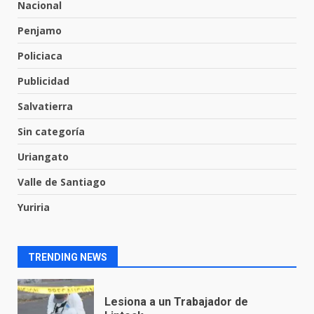
Nacional
Penjamo
Los Pastores: tradición que
resiste al paso del tiempo
Policiaca
6 de agosto de 2026
7
Publicidad
Salvatierra
En consultorio médico lesiona a
Sin categoría
una mujer
8 de agosto de 2026
Uriangato
1
Valle de Santiago
Yuriria
Lesiona a un Trabajador de
Linteck
8 de agosto de 2026
2
TRENDING NEWS
Aprender jugando también salva