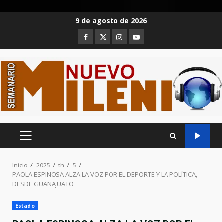
Saltar
9 de agosto de 2026
al
Facebook
Twitter
Instagram
Youtube
contenido
MENÚ
PRINCIPAL
Inicio
2025
th
5
PAOLA ESPINOSA ALZA LA VOZ POR EL DEPORTE Y LA POLÍTICA,
DESDE GUANAJUATO
Estado