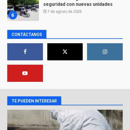
resiste al paso del tiempo
6 de agosto de 2026
7
CONTÁCTANOS
En consultorio médico lesiona a
una mujer
8 de agosto de 2026
1
Lesiona a un Trabajador de
Linteck
8 de agosto de 2026
2
TE PUEDEN INTERESAR
Aprender jugando también salva
vidas.
8 de agosto de 2026
3