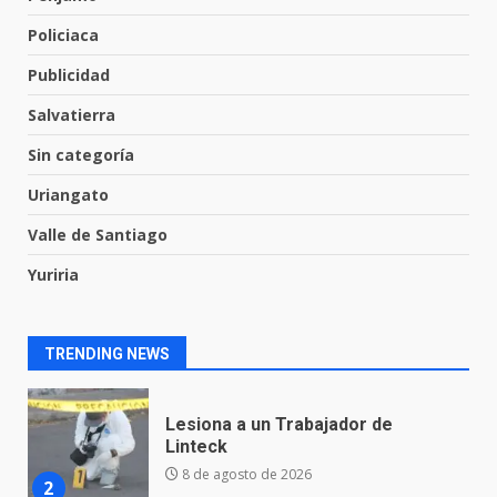
Los Pastores: tradición que
resiste al paso del tiempo
Policiaca
6 de agosto de 2026
7
Publicidad
Salvatierra
En consultorio médico lesiona a
Sin categoría
una mujer
8 de agosto de 2026
Uriangato
1
Valle de Santiago
Yuriria
Lesiona a un Trabajador de
Linteck
8 de agosto de 2026
2
TRENDING NEWS
Aprender jugando también salva
vidas.
8 de agosto de 2026
3