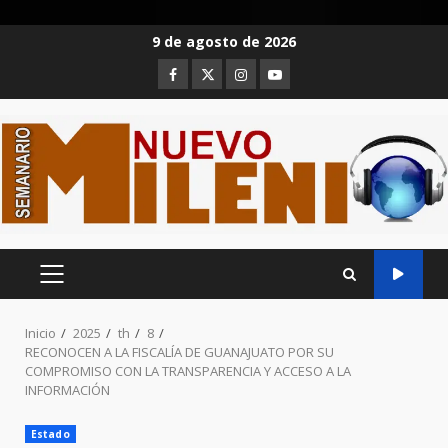
Saltar
9 de agosto de 2026
al
Facebook
Twitter
Instagram
Youtube
contenido
MENÚ
PRINCIPAL
Inicio
2025
th
8
RECONOCEN A LA FISCALÍA DE GUANAJUATO POR SU
COMPROMISO CON LA TRANSPARENCIA Y ACCESO A LA
INFORMACIÓN
Estado