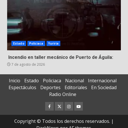
Estado
Policiaca
Yuriria
Incendio en taller mecánico de Puerto de Águila:
7 de agosto de 2026
Inicio
Estado
Policiaca
Nacional
Internacional
Espectáculos
Deportes
Editoriales
En Sociedad
Radio Online
Facebook
Twitter
Instagram
Youtube
Copyright © Todos los derechos reservados.
|