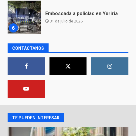
Envía Gobierno de la Gente más
de 77 mil
30 de julio de 2026
7
El Pbro. Mario Alberto Pérez
CONTÁCTANOS
asume la administración de la
parroquia de Guarapo
1
5 de agosto de 2026
FISCALÍA GENERAL DEL ESTADO
FORTALECE LA SEGURIDAD Y LA
LEGALIDAD CON LA
TRANSFERENCIA DE ARMAS DE
2
FUEGO A LA SECRETARÍA DE LA
DEFENSA NACIONAL
TE PUEDEN INTERESAR
5 de agosto de 2026
Muere peatón arrollado por
motociclista en Yuriria