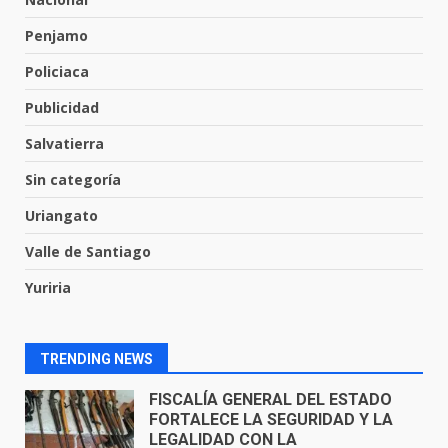
Penjamo
Envía Gobierno de la Gente más
de 77 mil
Policiaca
30 de julio de 2026
7
Publicidad
Salvatierra
El Pbro. Mario Alberto Pérez
asume la administración de la
Sin categoría
parroquia de Guarapo
Uriangato
1
5 de agosto de 2026
Valle de Santiago
FISCALÍA GENERAL DEL ESTADO
Yuriria
FORTALECE LA SEGURIDAD Y LA
LEGALIDAD CON LA
TRANSFERENCIA DE ARMAS DE
2
FUEGO A LA SECRETARÍA DE LA
TRENDING NEWS
DEFENSA NACIONAL
5 de agosto de 2026
Muere peatón arrollado por
motociclista en Yuriria