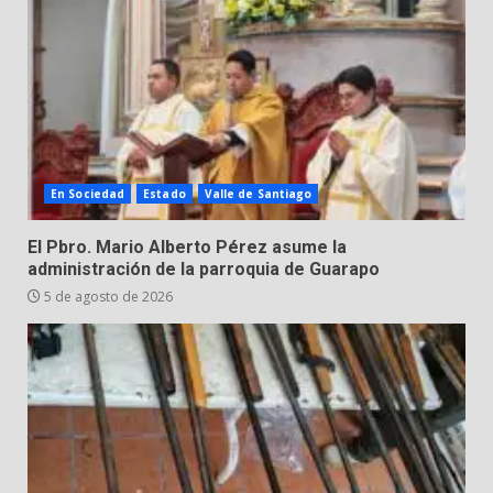
4 de agosto de 2026
3
Valle de Santiago despide a
José Antonio Villanueva
Cárdenas, “El Puma”
4
3 de agosto de 2026
En Sociedad
Estado
Valle de Santiago
Hombre pierde la vida en
El Pbro. Mario Alberto Pérez asume la
tabiquera
administración de la parroquia de Guarapo
31 de julio de 2026
5 de agosto de 2026
5
Emboscada a policías en Yuriria
31 de julio de 2026
6