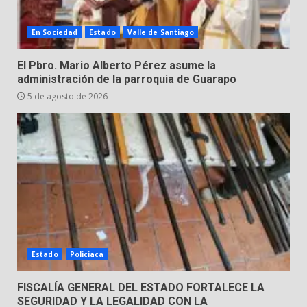
Emboscada a policías en Yuriria
En Sociedad
Estado
Valle de Santiago
31 de julio de 2026
7
El Pbro. Mario Alberto Pérez asume la
administración de la parroquia de Guarapo
5 de agosto de 2026
Estado
Policiaca
FISCALÍA GENERAL DEL ESTADO FORTALECE LA
SEGURIDAD Y LA LEGALIDAD CON LA