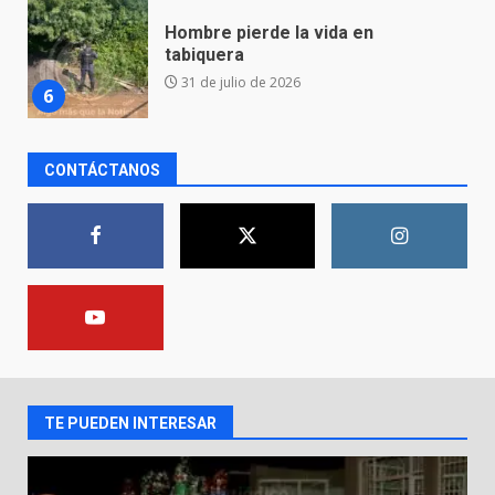
Emboscada a policías en Yuriria
31 de julio de 2026
7
CONTÁCTANOS
Los Pastores: tradición que
resiste al paso del tiempo
6 de agosto de 2026
1
El Pbro. Mario Alberto Pérez
asume la administración de la
parroquia de Guarapo
2
5 de agosto de 2026
TE PUEDEN INTERESAR
FISCALÍA GENERAL DEL ESTADO
FORTALECE LA SEGURIDAD Y LA
LEGALIDAD CON LA
TRANSFERENCIA DE ARMAS DE