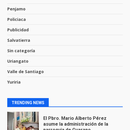
Penjamo
Emboscada a policías en Yuriria
Policiaca
31 de julio de 2026
7
Publicidad
Salvatierra
Los Pastores: tradición que
Sin categoría
resiste al paso del tiempo
6 de agosto de 2026
Uriangato
1
Valle de Santiago
El Pbro. Mario Alberto Pérez
Yuriria
asume la administración de la
parroquia de Guarapo
2
5 de agosto de 2026
TRENDING NEWS
FISCALÍA GENERAL DEL ESTADO
FORTALECE LA SEGURIDAD Y LA
LEGALIDAD CON LA