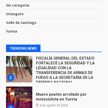
El Pbro. Mario Alberto Pérez
asume la administración de la
Sin categoría
parroquia de Guarapo
Uriangato
1
5 de agosto de 2026
Valle de Santiago
FISCALÍA GENERAL DEL ESTADO
Yuriria
FORTALECE LA SEGURIDAD Y LA
LEGALIDAD CON LA
TRANSFERENCIA DE ARMAS DE
2
FUEGO A LA SECRETARÍA DE LA
TRENDING NEWS
DEFENSA NACIONAL
5 de agosto de 2026
Muere peatón arrollado por
motociclista en Yuriria
4 de agosto de 2026
3
Valle de Santiago despide a
José Antonio Villanueva
Cárdenas, “El Puma”
3 de agosto de 2026