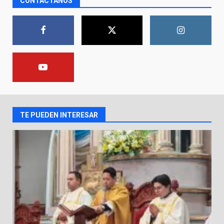
CONTÁCTANOS
asume la administración de la
parroquia de Guarapo
1
5 de agosto de 2026
FISCALÍA GENERAL DEL ESTADO
FORTALECE LA SEGURIDAD Y LA
LEGALIDAD CON LA
TRANSFERENCIA DE ARMAS DE
2
FUEGO A LA SECRETARÍA DE LA
DEFENSA NACIONAL
TE PUEDEN INTERESAR
5 de agosto de 2026
Muere peatón arrollado por
motociclista en Yuriria
4 de agosto de 2026
3
Valle de Santiago despide a
José Antonio Villanueva
Cárdenas, “El Puma”
4
3 de agosto de 2026