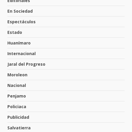
Editoriales
4
3 de agosto de 2026
En Sociedad
Espectáculos
Hombre pierde la vida en
tabiquera
Estado
31 de julio de 2026
5
Huanímaro
Internacional
Emboscada a policías en Yuriria
Jaral del Progreso
31 de julio de 2026
Moroleon
6
Nacional
Penjamo
Envía Gobierno de la Gente más
de 77 mil
Policiaca
30 de julio de 2026
7
Publicidad
Salvatierra