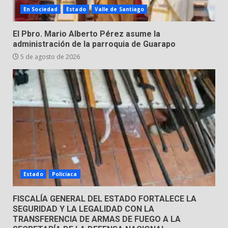
En Sociedad
Estado
Valle de Santiago
Hombre pierde la vida en
El Pbro. Mario Alberto Pérez asume la
tabiquera
administración de la parroquia de Guarapo
31 de julio de 2026
5 de agosto de 2026
5
Emboscada a policías en Yuriria
31 de julio de 2026
6
Envía Gobierno de la Gente más
de 77 mil
Estado
Policiaca
30 de julio de 2026
7
FISCALÍA GENERAL DEL ESTADO FORTALECE LA
SEGURIDAD Y LA LEGALIDAD CON LA
TRANSFERENCIA DE ARMAS DE FUEGO A LA