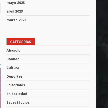
mayo 2023
abril 2023
marzo 2023
CATEGORÍAS
Abasolo
Banner
Cultura
Muere peatón arrollado por
Deportes
motociclista en Yuriria
4 de agosto de 2026
Editoriales
3
En Sociedad
Valle de Santiago despide a
Espectáculos
José Antonio Villanueva