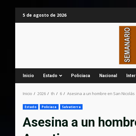
Saltar
5 de agosto de 2026
al
contenido
Inicio
Estado
Policiaca
Nacional
Inte
Inicio
2026
th
6
Asesina a un hombre en San Nicolás 
Estado
Policiaca
Salvatierra
Asesina a un hombre