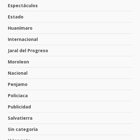
Valle de Santiago despide a
Espectáculos
José Antonio Villanueva
Cárdenas, “El Puma”
Estado
5
3 de agosto de 2026
Huanímaro
Internacional
Hombre pierde la vida en
Jaral del Progreso
tabiquera
31 de julio de 2026
Moroleon
6
Nacional
Penjamo
Emboscada a policías en Yuriria
Policiaca
31 de julio de 2026
7
Publicidad
Salvatierra
Los Pastores: tradición que
Sin categoría
resiste al paso del tiempo
6 de agosto de 2026