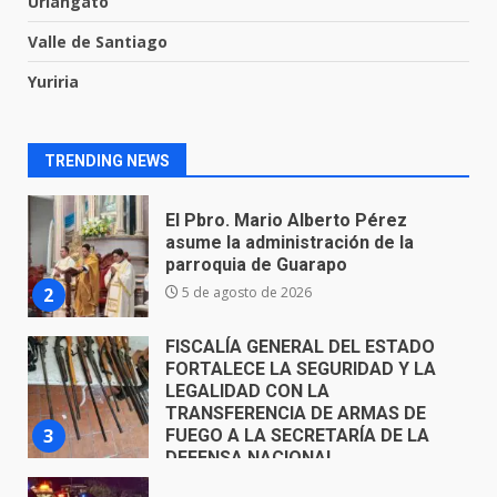
Uriangato
1
Valle de Santiago
El Pbro. Mario Alberto Pérez
Yuriria
asume la administración de la
parroquia de Guarapo
2
5 de agosto de 2026
TRENDING NEWS
FISCALÍA GENERAL DEL ESTADO
FORTALECE LA SEGURIDAD Y LA
LEGALIDAD CON LA
TRANSFERENCIA DE ARMAS DE
3
FUEGO A LA SECRETARÍA DE LA
DEFENSA NACIONAL
5 de agosto de 2026
Muere peatón arrollado por
motociclista en Yuriria
4 de agosto de 2026
4