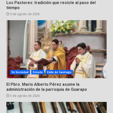
Los Pastores: tradición que resiste al paso del
José Antonio Villanueva
tiempo
Cárdenas, “El Puma”
6 de agosto de 2026
5
3 de agosto de 2026
Hombre pierde la vida en
tabiquera
31 de julio de 2026
6
Emboscada a policías en Yuriria
En Sociedad
Estado
Valle de Santiago
31 de julio de 2026
7
El Pbro. Mario Alberto Pérez asume la
administración de la parroquia de Guarapo
5 de agosto de 2026