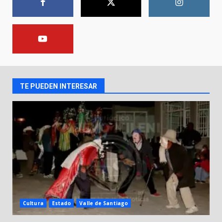
1
El Pbro. Mario Alberto Pérez
asume la administración de la
parroquia de Guarapo
2
5 de agosto de 2026
TE PUEDEN INTERESAR
FISCALÍA GENERAL DEL ESTADO
FORTALECE LA SEGURIDAD Y LA
LEGALIDAD CON LA
TRANSFERENCIA DE ARMAS DE
3
FUEGO A LA SECRETARÍA DE LA
DEFENSA NACIONAL
5 de agosto de 2026
Muere peatón arrollado por
motociclista en Yuriria
4 de agosto de 2026
4
Cultura
Estado
Valle de Santiago
Valle de Santiago despide a