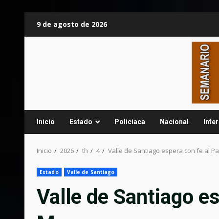
Saltar
9 de agosto de 2026
al
contenido
Inicio
Estado
Policiaca
Nacional
Inte
Inicio
2026
th
4
Valle de Santiago espera con fe al P
Estado
Valle de Santiago
Valle de Santiago es