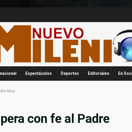
rnacional
Espectáculos
Deportes
Editoriales
En Soc
adre Moy
pera con fe al Padre