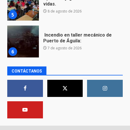
Puerto de Águila:
7 de agosto de 2026
6
Inauguran la Galería Historia y
Arte en Cartonería
7 de agosto de 2026
7
Hallazgo de restos humanos en
CONTÁCTANOS
bolsas incendiadas en Valle de
Santiago
1
10 de agosto de 2026
La fiscalía de Guanajuato
captura a presuntos homicidas
vinculados a dos crímenes
ocurridos en la capital
2
9 de agosto de 2026