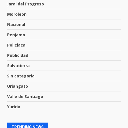
Incendio en taller mecánico de
Jaral del Progreso
Puerto de Águila:
7 de agosto de 2026
Moroleon
6
Nacional
Penjamo
Inauguran la Galería Historia y
Arte en Cartonería
Policiaca
7 de agosto de 2026
7
Publicidad
Salvatierra
Hallazgo de restos humanos en
bolsas incendiadas en Valle de
Sin categoría
Santiago
Uriangato
1
10 de agosto de 2026
Valle de Santiago
La fiscalía de Guanajuato
Yuriria
captura a presuntos homicidas
vinculados a dos crímenes
ocurridos en la capital
2
TRENDING NEWS
9 de agosto de 2026