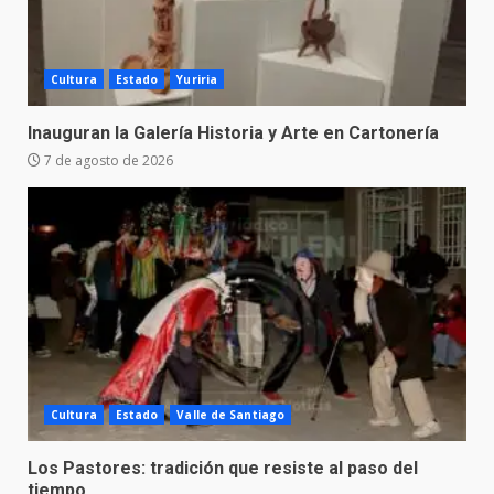
Cultura
Estado
Yuriria
Inauguran la Galería Historia y Arte en Cartonería
7 de agosto de 2026
Cultura
Estado
Valle de Santiago
Los Pastores: tradición que resiste al paso del
tiempo