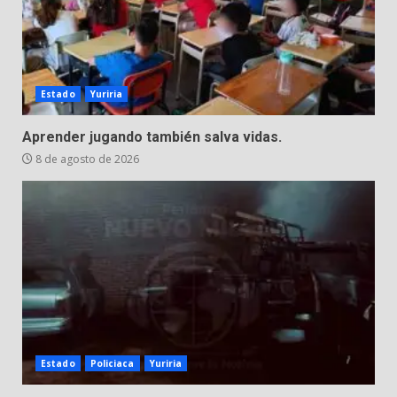
Los Pastores: tradición que
resiste al paso del tiempo
6 de agosto de 2026
5
Estado
Yuriria
El Pbro. Mario Alberto Pérez
Aprender jugando también salva vidas.
asume la administración de la
8 de agosto de 2026
parroquia de Guarapo
6
5 de agosto de 2026
FISCALÍA GENERAL DEL ESTADO
FORTALECE LA SEGURIDAD Y LA
LEGALIDAD CON LA
TRANSFERENCIA DE ARMAS DE
7
FUEGO A LA SECRETARÍA DE LA
DEFENSA NACIONAL
5 de agosto de 2026
Estado
Policiaca
Yuriria