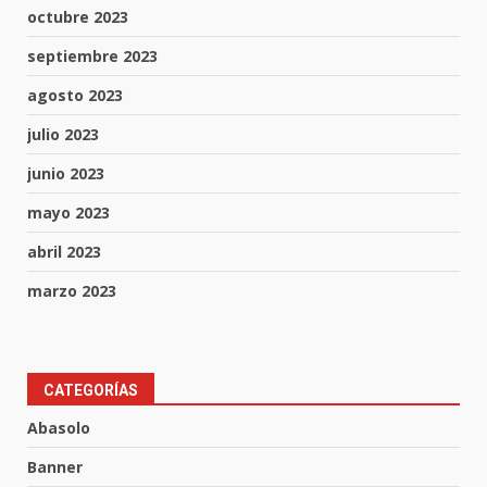
octubre 2023
septiembre 2023
agosto 2023
julio 2023
junio 2023
mayo 2023
abril 2023
Inauguran la Galería Historia y
Arte en Cartonería
marzo 2023
7 de agosto de 2026
3
Valle de Santiago refuerza
CATEGORÍAS
seguridad con nuevas unidades
Abasolo
7 de agosto de 2026
4
Banner