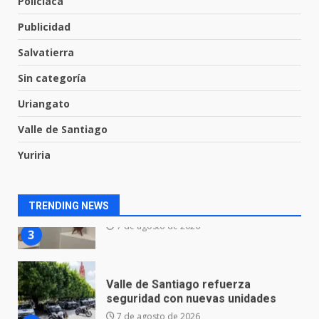
Policiaca
8 de agosto de 2026
1
Publicidad
Salvatierra
Incendio en taller mecánico de
Sin categoría
Puerto de Águila:
7 de agosto de 2026
Uriangato
2
Valle de Santiago
Yuriria
Inauguran la Galería Historia y
Arte en Cartonería
7 de agosto de 2026
3
TRENDING NEWS
Valle de Santiago refuerza
seguridad con nuevas unidades
7 de agosto de 2026
4