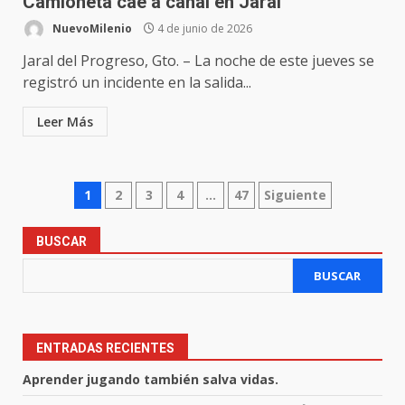
Camioneta cae a canal en Jaral
NuevoMilenio
4 de junio de 2026
Jaral del Progreso, Gto. – La noche de este jueves se
registró un incidente en la salida...
Leer Más
Paginación
1
2
3
4
…
47
Siguiente
de
BUSCAR
entradas
BUSCAR
ENTRADAS RECIENTES
Aprender jugando también salva vidas.