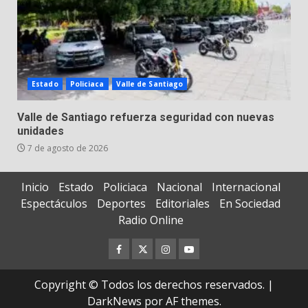
Estado
Policiaca
Valle de Santiago
Valle de Santiago refuerza seguridad con nuevas
unidades
7 de agosto de 2026
Inicio
Estado
Policiaca
Nacional
Internacional
Espectáculos
Deportes
Editoriales
En Sociedad
Radio Online
Facebook
Twitter
Instagram
Youtube
Copyright © Todos los derechos reservados.
|
DarkNews
por AF themes.