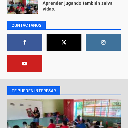
8 de agosto de 2026
1
CONTÁCTANOS
Incendio en taller mecánico de
Puerto de Águila:
7 de agosto de 2026
2
Inauguran la Galería Historia y
Arte en Cartonería
7 de agosto de 2026
3
TE PUEDEN INTERESAR
Valle de Santiago refuerza
seguridad con nuevas unidades
7 de agosto de 2026
4