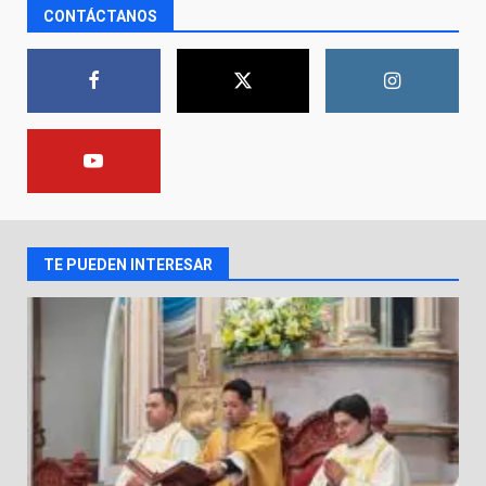
CONTÁCTANOS
El Pbro. Mario Alberto Pérez
asume la administración de la
parroquia de Guarapo
1
5 de agosto de 2026
FISCALÍA GENERAL DEL ESTADO
FORTALECE LA SEGURIDAD Y LA
LEGALIDAD CON LA
TRANSFERENCIA DE ARMAS DE
2
FUEGO A LA SECRETARÍA DE LA
DEFENSA NACIONAL
TE PUEDEN INTERESAR
5 de agosto de 2026
Muere peatón arrollado por
motociclista en Yuriria
4 de agosto de 2026
3
Valle de Santiago despide a
José Antonio Villanueva
Cárdenas, “El Puma”