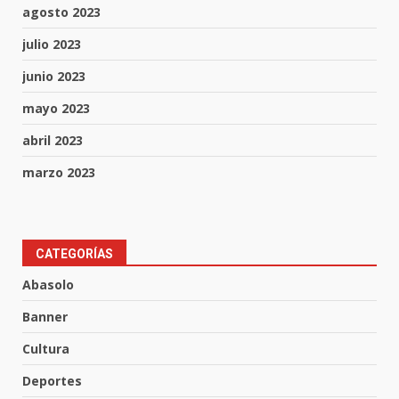
agosto 2023
julio 2023
junio 2023
mayo 2023
abril 2023
marzo 2023
CATEGORÍAS
Muere peatón arrollado por
motociclista en Yuriria
Abasolo
4 de agosto de 2026
3
Banner
Cultura
Valle de Santiago despide a
Deportes
José Antonio Villanueva