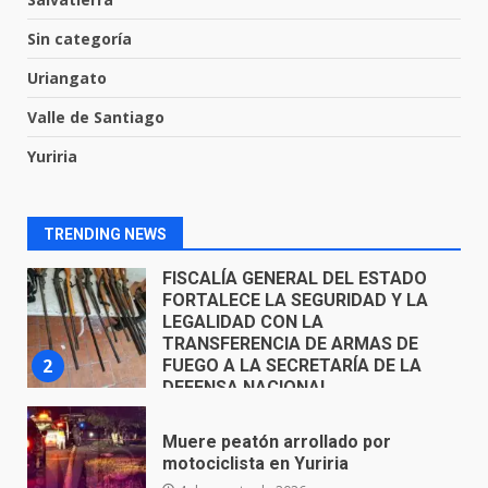
El Pbro. Mario Alberto Pérez
Sin categoría
asume la administración de la
parroquia de Guarapo
Uriangato
1
5 de agosto de 2026
Valle de Santiago
FISCALÍA GENERAL DEL ESTADO
Yuriria
FORTALECE LA SEGURIDAD Y LA
LEGALIDAD CON LA
TRANSFERENCIA DE ARMAS DE
TRENDING NEWS
2
FUEGO A LA SECRETARÍA DE LA
DEFENSA NACIONAL
5 de agosto de 2026
Muere peatón arrollado por
motociclista en Yuriria
4 de agosto de 2026
3
Valle de Santiago despide a
José Antonio Villanueva
Cárdenas, “El Puma”