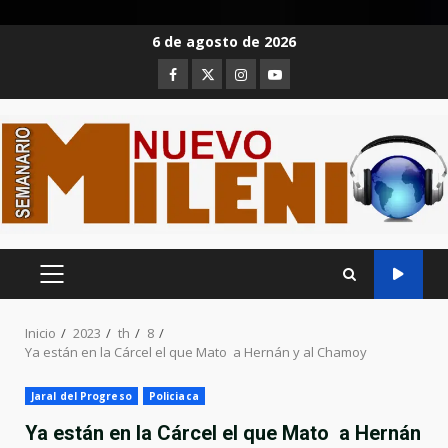
Saltar
6 de agosto de 2026
al
Facebook
Twitter
Instagram
Youtube
contenido
MENÚ
PRINCIPAL
Inicio
2023
th
8
Ya están en la Cárcel el que Mato a Hernán y al Chamoy
Jaral del Progreso
Policiaca
Ya están en la Cárcel el que Mato a Hernán