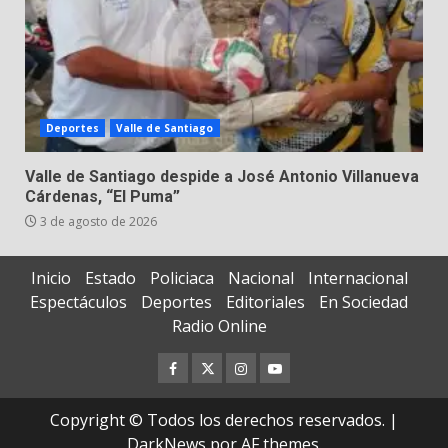
Deportes
Valle de Santiago
Valle de Santiago despide a José Antonio Villanueva
Cárdenas, “El Puma”
3 de agosto de 2026
Inicio
Estado
Policiaca
Nacional
Internacional
Espectáculos
Deportes
Editoriales
En Sociedad
Radio Online
Facebook
Twitter
Instagram
Youtube
Copyright © Todos los derechos reservados.
|
DarkNews
por AF themes.