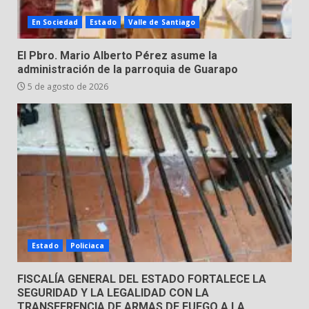
4
3 de agosto de 2026
En Sociedad
Estado
Valle de Santiago
El Pbro. Mario Alberto Pérez asume la
Hombre pierde la vida en
administración de la parroquia de Guarapo
tabiquera
5 de agosto de 2026
31 de julio de 2026
5
Emboscada a policías en Yuriria
31 de julio de 2026
6
Envía Gobierno de la Gente más
Estado
Policiaca
de 77 mil
30 de julio de 2026
7
FISCALÍA GENERAL DEL ESTADO FORTALECE LA
SEGURIDAD Y LA LEGALIDAD CON LA
TRANSFERENCIA DE ARMAS DE FUEGO A LA