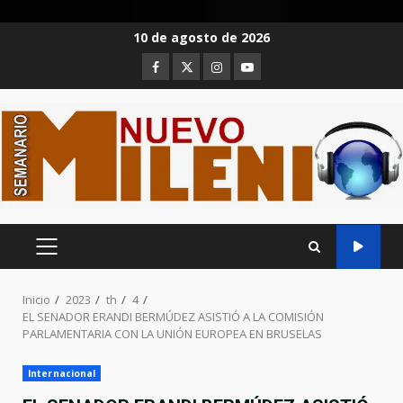
Saltar
10 de agosto de 2026
al
Facebook
Twitter
Instagram
Youtube
contenido
MENÚ
PRINCIPAL
Inicio
2023
th
4
EL SENADOR ERANDI BERMÚDEZ ASISTIÓ A LA COMISIÓN
PARLAMENTARIA CON LA UNIÓN EUROPEA EN BRUSELAS
Internacional