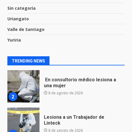
captura a presuntos homicidas
Sin categoría
vinculados a dos crímenes
ocurridos en la capital
Uriangato
1
9 de agosto de 2026
Valle de Santiago
Yuriria
En consultorio médico lesiona a
una mujer
8 de agosto de 2026
2
TRENDING NEWS
Lesiona a un Trabajador de
Linteck
8 de agosto de 2026
3
Aprender jugando también salva
vidas.
8 de agosto de 2026