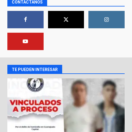
CONTÁCTANOS
captura a presuntos homicidas
vinculados a dos crímenes
ocurridos en la capital
1
9 de agosto de 2026
En consultorio médico lesiona a
una mujer
8 de agosto de 2026
2
TE PUEDEN INTERESAR
Lesiona a un Trabajador de
Linteck
8 de agosto de 2026
3
Aprender jugando también salva
vidas.
8 de agosto de 2026
4