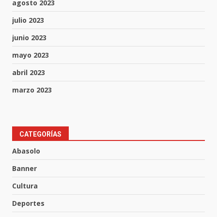
agosto 2023
julio 2023
junio 2023
mayo 2023
abril 2023
marzo 2023
Lesiona a un Trabajador de
CATEGORÍAS
Linteck
Abasolo
8 de agosto de 2026
3
Banner
Cultura
Aprender jugando también salva
Deportes
vidas.