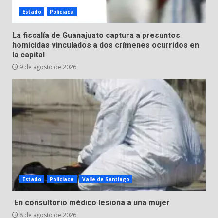
Estado
Policiaca
Incendio en taller mecánico de
La fiscalía de Guanajuato captura a presuntos
Puerto de Águila:
homicidas vinculados a dos crímenes ocurridos en
la capital
7 de agosto de 2026
5
9 de agosto de 2026
Inauguran la Galería Historia y
Arte en Cartonería
7 de agosto de 2026
6
Valle de Santiago refuerza
seguridad con nuevas unidades
7 de agosto de 2026
Estado
Policiaca
Valle de Santiago
7
En consultorio médico lesiona a una mujer
8 de agosto de 2026