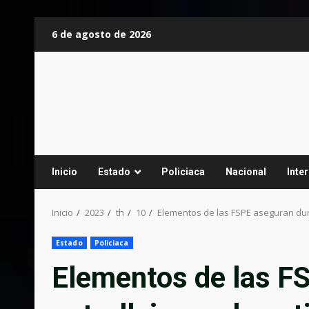
Saltar
6 de agosto de 2026
al
contenido
Inicio
Estado
Policiaca
Nacional
Inte
Inicio
2023
th
10
Elementos de las FSPE aseguran dura
Estado
Policiaca
Elementos de las F