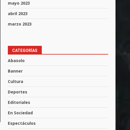
mayo 2023
abril 2023
marzo 2023
CATEGORÍAS
Muere peatón arrollado por
Abasolo
motociclista en Yuriria
Banner
4 de agosto de 2026
3
Cultura
Deportes
Valle de Santiago despide a
José Antonio Villanueva
Editoriales
Cárdenas, “El Puma”
4
3 de agosto de 2026
En Sociedad
Espectáculos