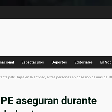
rnacional
Espectáculos
Deportes
Editoriales
En Soc
nte patrullajes en la entidad, a tres personas en posesión de más de 700
SPE aseguran durante