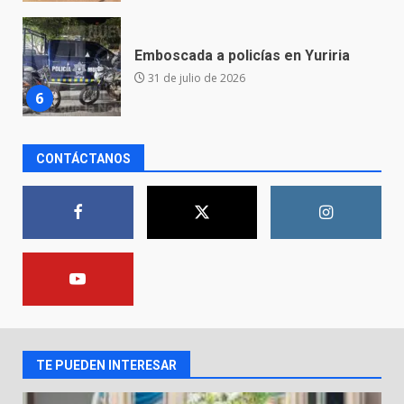
Envía Gobierno de la Gente más
de 77 mil
30 de julio de 2026
7
El Pbro. Mario Alberto Pérez
CONTÁCTANOS
asume la administración de la
parroquia de Guarapo
1
5 de agosto de 2026
FISCALÍA GENERAL DEL ESTADO
FORTALECE LA SEGURIDAD Y LA
LEGALIDAD CON LA
TRANSFERENCIA DE ARMAS DE
2
FUEGO A LA SECRETARÍA DE LA
DEFENSA NACIONAL
TE PUEDEN INTERESAR
5 de agosto de 2026
Muere peatón arrollado por