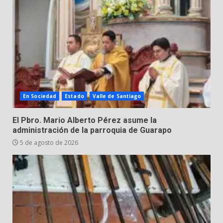
motociclista en Yuriria
4 de agosto de 2026
3
Valle de Santiago despide a
José Antonio Villanueva
Cárdenas, “El Puma”
4
3 de agosto de 2026
En Sociedad
Estado
Valle de Santiago
Hombre pierde la vida en
El Pbro. Mario Alberto Pérez asume la
tabiquera
administración de la parroquia de Guarapo
31 de julio de 2026
5 de agosto de 2026
5
Emboscada a policías en Yuriria
31 de julio de 2026
6