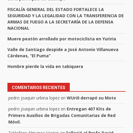
FISCALÍA GENERAL DEL ESTADO FORTALECE LA
SEGURIDAD Y LA LEGALIDAD CON LA TRANSFERENCIA DE
ARMAS DE FUEGO A LA SECRETARÍA DE LA DEFENSA
NACIONAL
Muere peatón arrollado por motociclista en Yuriria
Valle de Santiago despide a José Antonio Villanueva
Cárdenas, “El Puma”
Hombre pierde la vida en tabiquera
COMENTARIOS RECIENTES
pedro joaquin urbina lopez
en
WUri0 derrapó su Moto
pedro joaquin urbina lopez
en
Entregan 407 Kits de
Primero Auxilios de Brigadas Comunitarias de Red
Móvil.
Telésforo Almanza Vargas
en
Falleció el Profe David