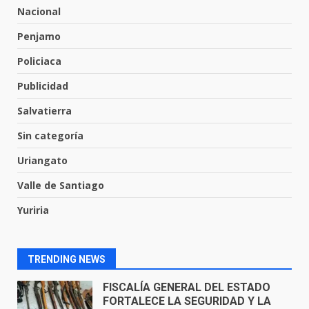
Nacional
Penjamo
Envía Gobierno de la Gente más
de 77 mil
Policiaca
30 de julio de 2026
7
Publicidad
Salvatierra
El Pbro. Mario Alberto Pérez
asume la administración de la
Sin categoría
parroquia de Guarapo
Uriangato
1
5 de agosto de 2026
Valle de Santiago
FISCALÍA GENERAL DEL ESTADO
Yuriria
FORTALECE LA SEGURIDAD Y LA
LEGALIDAD CON LA
TRANSFERENCIA DE ARMAS DE
2
FUEGO A LA SECRETARÍA DE LA
TRENDING NEWS
DEFENSA NACIONAL
5 de agosto de 2026
Muere peatón arrollado por