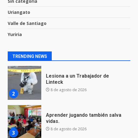
Sin categoría
una mujer
8 de agosto de 2026
Uriangato
1
Valle de Santiago
Yuriria
Lesiona a un Trabajador de
Linteck
8 de agosto de 2026
2
TRENDING NEWS
Aprender jugando también salva
vidas.
8 de agosto de 2026
3
Incendio en taller mecánico de
Puerto de Águila:
7 de agosto de 2026
4