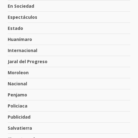
En Sociedad
Espectáculos
Inauguran la Galería Historia y
Arte en Cartonería
Estado
7 de agosto de 2026
5
Huanímaro
Internacional
Valle de Santiago refuerza
Jaral del Progreso
seguridad con nuevas unidades
7 de agosto de 2026
Moroleon
6
Nacional
Penjamo
Los Pastores: tradición que
resiste al paso del tiempo
Policiaca
6 de agosto de 2026
7
Publicidad
Salvatierra
En consultorio médico lesiona a