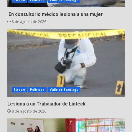
Estado
Policiaca
Valle de Santiago
Inauguran la Galería Historia y
En consultorio médico lesiona a una mujer
Arte en Cartonería
8 de agosto de 2026
7 de agosto de 2026
5
Valle de Santiago refuerza
seguridad con nuevas unidades
7 de agosto de 2026
6
Los Pastores: tradición que
Estado
Policiaca
Valle de Santiago
resiste al paso del tiempo
6 de agosto de 2026
Lesiona a un Trabajador de Linteck
7
8 de agosto de 2026