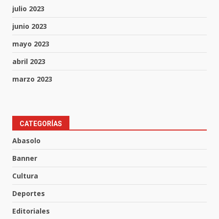
julio 2023
junio 2023
mayo 2023
abril 2023
marzo 2023
Aprender jugando también salva
CATEGORÍAS
vidas.
Abasolo
8 de agosto de 2026
3
Banner
Cultura
Incendio en taller mecánico de
Deportes
Puerto de Águila:
7 de agosto de 2026
Editoriales
4