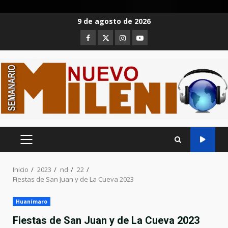
Saltar
9 de agosto de 2026
al
Facebook
Twitter
Instagram
Youtube
contenido
MENÚ
PRINCIPAL
Inicio
2023
nd
22
Fiestas de San Juan y de La Cueva 2023
Huanímaro
Fiestas de San Juan y de La Cueva 2023