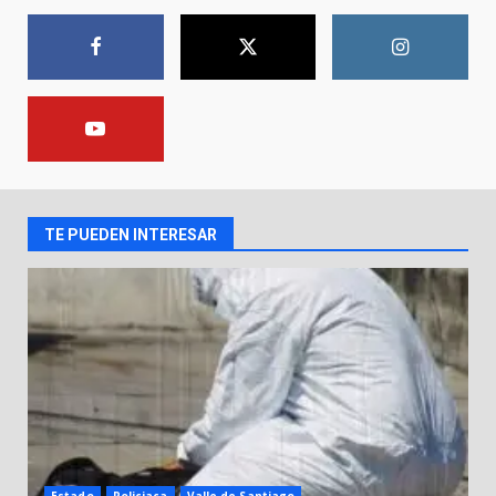
una mujer
8 de agosto de 2026
1
Lesiona a un Trabajador de
Linteck
8 de agosto de 2026
2
TE PUEDEN INTERESAR
Aprender jugando también salva
vidas.
8 de agosto de 2026
3
Incendio en taller mecánico de
Puerto de Águila:
7 de agosto de 2026
4