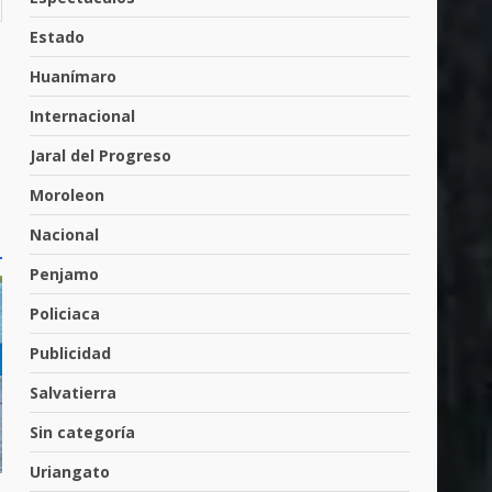
Muere peatón arrollado por
motociclista en Yuriria
Estado
4 de agosto de 2026
4
Huanímaro
Internacional
Valle de Santiago despide a
José Antonio Villanueva
Jaral del Progreso
Cárdenas, “El Puma”
Moroleon
5
3 de agosto de 2026
Nacional
Penjamo
Hombre pierde la vida en
tabiquera
Policiaca
31 de julio de 2026
6
Publicidad
Salvatierra
Emboscada a policías en
Sin categoría
Yuriria
31 de julio de 2026
Uriangato
7