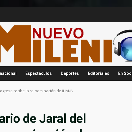
rnacional
Espectáculos
Deportes
Editoriales
En Soc
Progreso recibe la re-nominación de IHANN.
rio de Jaral del