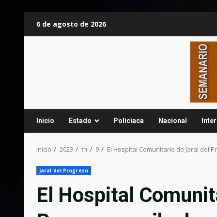
Saltar
6 de agosto de 2026
al
contenido
Inicio
Estado
Policiaca
Nacional
Inte
Inicio
2023
th
9
El Hospital Comunitario de Jaral del 
Jaral del Progreso
El Hospital Comunita