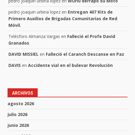
pedro joaquin urbina lopez
en
WUri0 derrapó su Moto
pedro joaquin urbina lopez
en
Entregan 407 Kits de
Primero Auxilios de Brigadas Comunitarias de Red
Móvil.
Telésforo Almanza Vargas
en
Falleció el Profe David
Granados
DAVID MISSIEL
en
Falleció el Caranch Descanse en Paz
DAVIS
en
Accidente vial en el bulevar Revolución
ARCHIVOS
agosto 2026
julio 2026
junio 2026