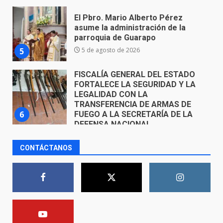
FISCALÍA GENERAL DEL ESTADO
FORTALECE LA SEGURIDAD Y LA
LEGALIDAD CON LA
TRANSFERENCIA DE ARMAS DE
6
FUEGO A LA SECRETARÍA DE LA
DEFENSA NACIONAL
5 de agosto de 2026
Muere peatón arrollado por
motociclista en Yuriria
4 de agosto de 2026
7
CONTÁCTANOS
Incendio en taller mecánico de
Puerto de Águila:
7 de agosto de 2026
1
Inauguran la Galería Historia y
Arte en Cartonería