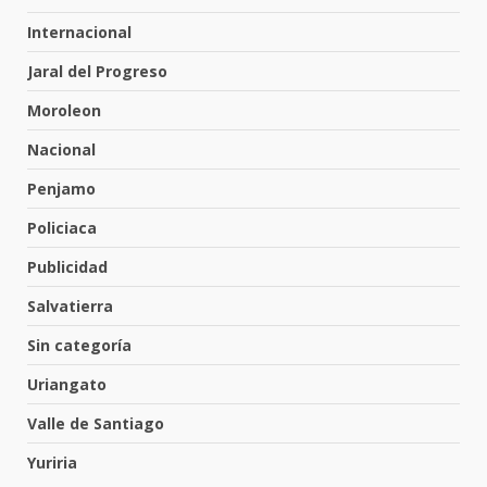
Internacional
FISCALÍA GENERAL DEL ESTADO
FORTALECE LA SEGURIDAD Y LA
Jaral del Progreso
LEGALIDAD CON LA
TRANSFERENCIA DE ARMAS DE
Moroleon
6
FUEGO A LA SECRETARÍA DE LA
DEFENSA NACIONAL
Nacional
5 de agosto de 2026
Penjamo
Muere peatón arrollado por
motociclista en Yuriria
Policiaca
4 de agosto de 2026
7
Publicidad
Salvatierra
Incendio en taller mecánico de
Sin categoría
Puerto de Águila:
7 de agosto de 2026
Uriangato
1
Valle de Santiago
Yuriria
Inauguran la Galería Historia y