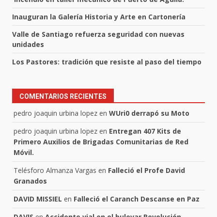
Inauguran la Galería Historia y Arte en Cartonería
Valle de Santiago refuerza seguridad con nuevas
unidades
Los Pastores: tradición que resiste al paso del tiempo
COMENTARIOS RECIENTES
pedro joaquin urbina lopez
en
WUri0 derrapó su Moto
pedro joaquin urbina lopez
en
Entregan 407 Kits de
Primero Auxilios de Brigadas Comunitarias de Red
Móvil.
Telésforo Almanza Vargas
en
Falleció el Profe David
Granados
DAVID MISSIEL
en
Falleció el Caranch Descanse en Paz
DAVIS
en
Accidente vial en el bulevar Revolución