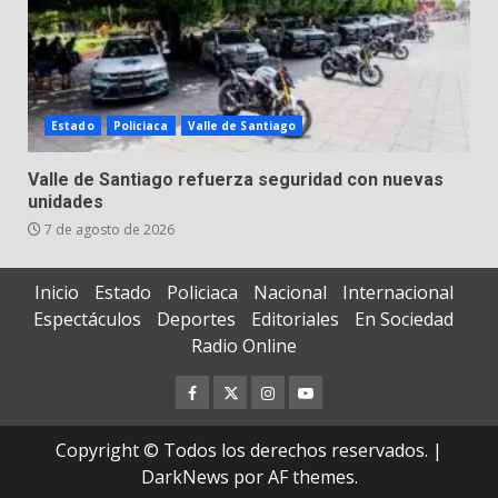
Estado
Policiaca
Valle de Santiago
Valle de Santiago refuerza seguridad con nuevas
unidades
7 de agosto de 2026
Inicio
Estado
Policiaca
Nacional
Internacional
Espectáculos
Deportes
Editoriales
En Sociedad
Radio Online
Facebook
Twitter
Instagram
Youtube
Copyright © Todos los derechos reservados.
|
DarkNews
por AF themes.