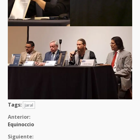
Tags:
Jaral
Sigue
Anterior:
Equinoccio
leyendo
Siguiente: