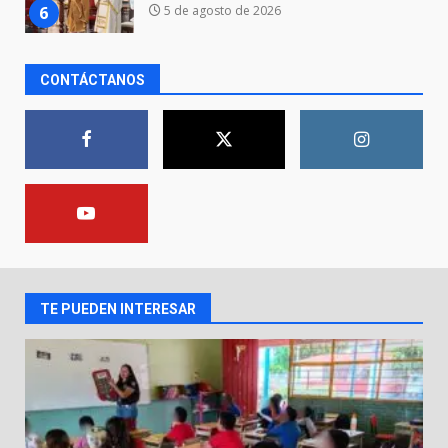
7
FUEGO A LA SECRETARÍA DE LA
DEFENSA NACIONAL
5 de agosto de 2026
CONTÁCTANOS
Aprender jugando también salva
vidas.
8 de agosto de 2026
1
Incendio en taller mecánico de
Puerto de Águila:
7 de agosto de 2026
2
TE PUEDEN INTERESAR
Inauguran la Galería Historia y
Arte en Cartonería
7 de agosto de 2026
3