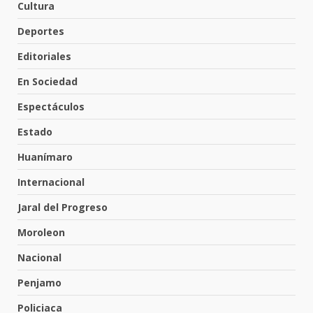
Cultura
Valle de Santiago refuerza
Deportes
seguridad con nuevas unidades
7 de agosto de 2026
Editoriales
4
En Sociedad
Espectáculos
Los Pastores: tradición que
resiste al paso del tiempo
Estado
6 de agosto de 2026
5
Huanímaro
Internacional
El Pbro. Mario Alberto Pérez
asume la administración de la
Jaral del Progreso
parroquia de Guarapo
Moroleon
6
5 de agosto de 2026
Nacional
FISCALÍA GENERAL DEL ESTADO
Penjamo
FORTALECE LA SEGURIDAD Y LA
LEGALIDAD CON LA
Policiaca