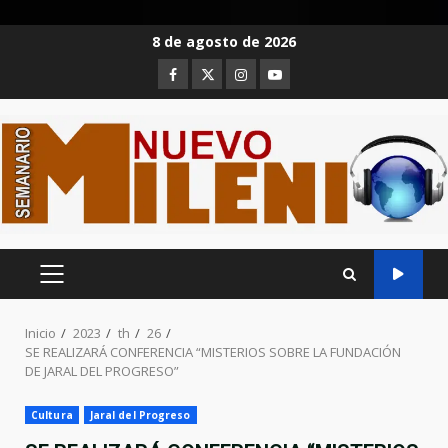
Saltar
8 de agosto de 2026
al
Facebook
Twitter
Instagram
Youtube
contenido
MENÚ
PRINCIPAL
Inicio
2023
th
26
SE REALIZARÁ CONFERENCIA “MISTERIOS SOBRE LA FUNDACIÓN
DE JARAL DEL PROGRESO”
Cultura
Jaral del Progreso