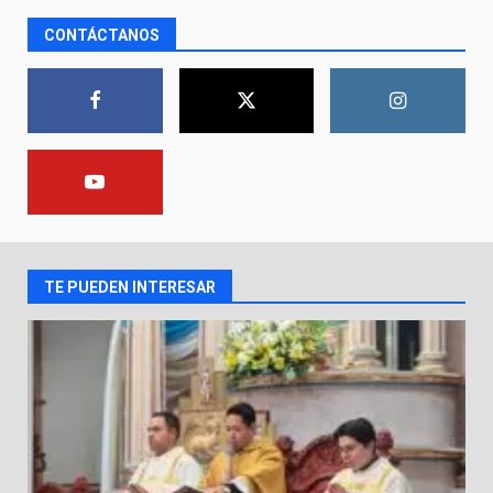
El Pbro. Mario Alberto Pérez
CONTÁCTANOS
asume la administración de la
parroquia de Guarapo
1
5 de agosto de 2026
FISCALÍA GENERAL DEL ESTADO
FORTALECE LA SEGURIDAD Y LA
LEGALIDAD CON LA
TRANSFERENCIA DE ARMAS DE
2
FUEGO A LA SECRETARÍA DE LA
DEFENSA NACIONAL
TE PUEDEN INTERESAR
5 de agosto de 2026
Muere peatón arrollado por
motociclista en Yuriria
4 de agosto de 2026
3
Valle de Santiago despide a
José Antonio Villanueva
Cárdenas, “El Puma”