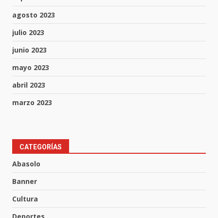
agosto 2023
julio 2023
junio 2023
mayo 2023
abril 2023
marzo 2023
Muere peatón arrollado por
CATEGORÍAS
motociclista en Yuriria
Abasolo
4 de agosto de 2026
3
Banner
Cultura
Valle de Santiago despide a
José Antonio Villanueva
Deportes