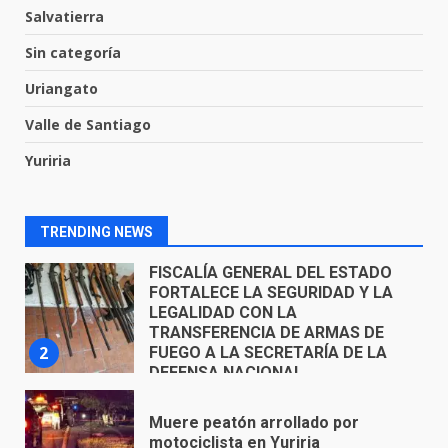
Salvatierra
El Pbro. Mario Alberto Pérez
asume la administración de la
Sin categoría
parroquia de Guarapo
Uriangato
1
5 de agosto de 2026
Valle de Santiago
FISCALÍA GENERAL DEL ESTADO
Yuriria
FORTALECE LA SEGURIDAD Y LA
LEGALIDAD CON LA
TRANSFERENCIA DE ARMAS DE
2
FUEGO A LA SECRETARÍA DE LA
TRENDING NEWS
DEFENSA NACIONAL
5 de agosto de 2026
Muere peatón arrollado por
motociclista en Yuriria
4 de agosto de 2026
3
Valle de Santiago despide a
José Antonio Villanueva