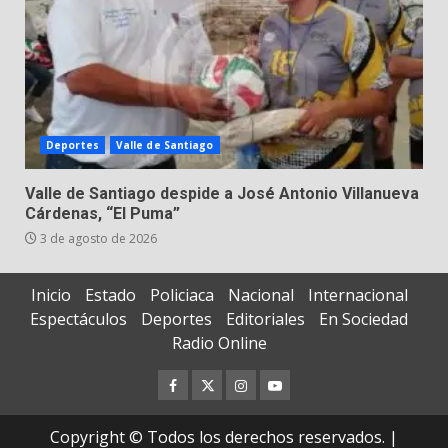
Deportes
Valle de Santiago
Valle de Santiago despide a José Antonio Villanueva
Cárdenas, “El Puma”
3 de agosto de 2026
Inicio
Estado
Policiaca
Nacional
Internacional
Espectáculos
Deportes
Editoriales
En Sociedad
Radio Online
Facebook
Twitter
Instagram
Youtube
Copyright © Todos los derechos reservados.
|