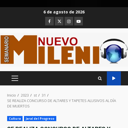
Saltar
6 de agosto de 2026
al
Facebook
Twitter
Instagram
Youtube
contenido
MENÚ
PRINCIPAL
Inicio
2023
st
31
SE REALIZA CONCURSO DE ALTARES Y TAPETES ALUSIVOS AL DÍA
DE MUERTOS
Cultura
Jaral del Progreso