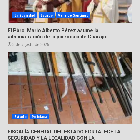
4
3 de agosto de 2026
En Sociedad
Estado
Valle de Santiago
Hombre pierde la vida en
El Pbro. Mario Alberto Pérez asume la
tabiquera
administración de la parroquia de Guarapo
31 de julio de 2026
5 de agosto de 2026
5
Emboscada a policías en Yuriria
31 de julio de 2026
6
Envía Gobierno de la Gente más
de 77 mil
Estado
Policiaca
30 de julio de 2026
7
FISCALÍA GENERAL DEL ESTADO FORTALECE LA
SEGURIDAD Y LA LEGALIDAD CON LA