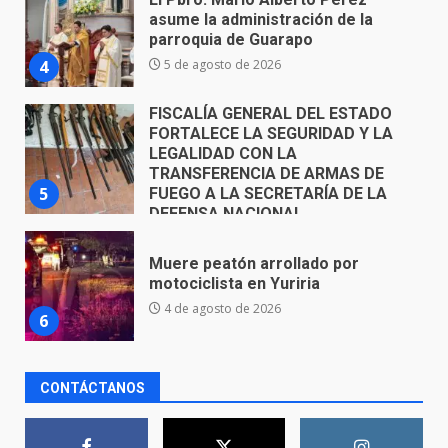
FORTALECE LA SEGURIDAD Y LA
LEGALIDAD CON LA
TRANSFERENCIA DE ARMAS DE
5
FUEGO A LA SECRETARÍA DE LA
DEFENSA NACIONAL
5 de agosto de 2026
Muere peatón arrollado por
motociclista en Yuriria
4 de agosto de 2026
6
Valle de Santiago despide a
José Antonio Villanueva
Cárdenas, “El Puma”
7
3 de agosto de 2026
CONTÁCTANOS
Inauguran la Galería Historia y
Arte en Cartonería
7 de agosto de 2026