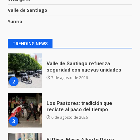
1
Valle de Santiago
Yuriria
Valle de Santiago refuerza
seguridad con nuevas unidades
7 de agosto de 2026
2
TRENDING NEWS
Los Pastores: tradición que
resiste al paso del tiempo
6 de agosto de 2026
3
El Pbro. Mario Alberto Pérez
asume la administración de la
parroquia de Guarapo
4
5 de agosto de 2026
FISCALÍA GENERAL DEL ESTADO