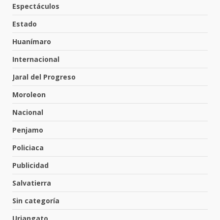
Espectáculos
FORTALECE LA SEGURIDAD Y LA
LEGALIDAD CON LA
Estado
TRANSFERENCIA DE ARMAS DE
5
FUEGO A LA SECRETARÍA DE LA
Huanímaro
DEFENSA NACIONAL
5 de agosto de 2026
Internacional
Muere peatón arrollado por
Jaral del Progreso
motociclista en Yuriria
4 de agosto de 2026
Moroleon
6
Nacional
Valle de Santiago despide a
Penjamo
José Antonio Villanueva
Policiaca
Cárdenas, “El Puma”
7
3 de agosto de 2026
Publicidad
Salvatierra
Inauguran la Galería Historia y
Sin categoría
Arte en Cartonería
7 de agosto de 2026
Uriangato