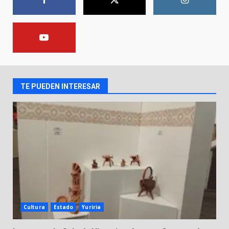
1
Valle de Santiago refuerza
seguridad con nuevas unidades
7 de agosto de 2026
2
TE PUEDEN INTERESAR
Los Pastores: tradición que
resiste al paso del tiempo
6 de agosto de 2026
3
El Pbro. Mario Alberto Pérez
asume la administración de la
parroquia de Guarapo
4
5 de agosto de 2026
Cultura
Estado
Yuriria
FISCALÍA GENERAL DEL ESTADO