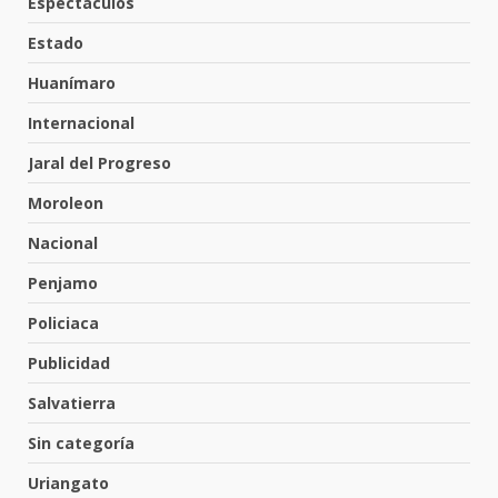
Espectáculos
Los Pastores: tradición que
resiste al paso del tiempo
Estado
6 de agosto de 2026
5
Huanímaro
Internacional
El Pbro. Mario Alberto Pérez
asume la administración de la
Jaral del Progreso
parroquia de Guarapo
Moroleon
6
5 de agosto de 2026
Nacional
FISCALÍA GENERAL DEL ESTADO
Penjamo
FORTALECE LA SEGURIDAD Y LA
LEGALIDAD CON LA
Policiaca
TRANSFERENCIA DE ARMAS DE
7
FUEGO A LA SECRETARÍA DE LA
Publicidad
DEFENSA NACIONAL
Salvatierra
5 de agosto de 2026
Aprender jugando también salva
Sin categoría
vidas.
8 de agosto de 2026
Uriangato
1