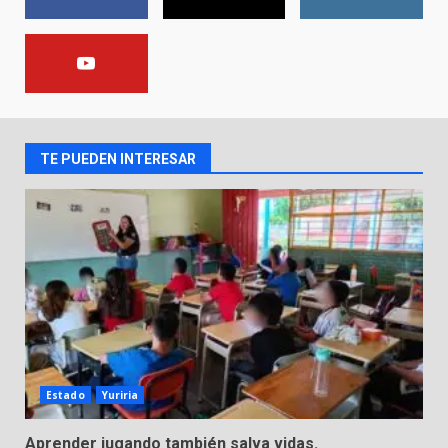
Incendio en taller mecánico de
Puerto de Águila:
7 de agosto de 2026
2
TE PUEDEN INTERESAR
Inauguran la Galería Historia y
Arte en Cartonería
7 de agosto de 2026
3
Valle de Santiago refuerza
seguridad con nuevas unidades
7 de agosto de 2026
4
Estado
Yuriria
Los Pastores: tradición que
Aprender jugando también salva vidas.