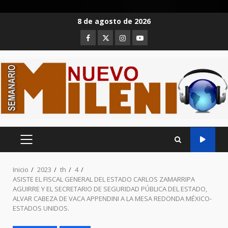
Saltar
8 de agosto de 2026
al
Facebook
Twitter
Instagram
Youtube
contenido
MENÚ
PRINCIPAL
Inicio
2023
th
4
ASISTE EL FISCAL GENERAL DEL ESTADO CARLOS ZAMARRIPA
AGUIRRE Y EL SECRETARIO DE SEGURIDAD PÚBLICA DEL ESTADO,
ALVAR CABEZA DE VACA APPENDINI A LA MESA REDONDA MÉXICO-
ESTADOS UNIDOS.