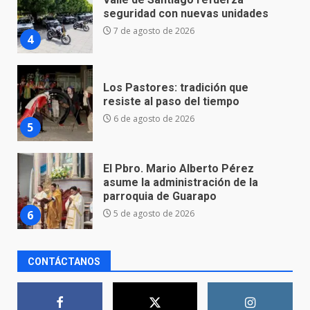
resiste al paso del tiempo
6 de agosto de 2026
5
El Pbro. Mario Alberto Pérez
asume la administración de la
parroquia de Guarapo
6
5 de agosto de 2026
FISCALÍA GENERAL DEL ESTADO
FORTALECE LA SEGURIDAD Y LA
LEGALIDAD CON LA
TRANSFERENCIA DE ARMAS DE
7
FUEGO A LA SECRETARÍA DE LA
DEFENSA NACIONAL
5 de agosto de 2026
CONTÁCTANOS
Aprender jugando también salva
vidas.
8 de agosto de 2026
1