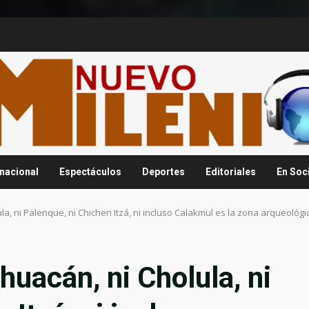
rnacional
Espectáculos
Deportes
Editoriales
En Soc
la, ni Palenque, ni Chichen Itzá, ni incluso Calakmul es la zona arqueoló
huacán, ni Cholula, ni