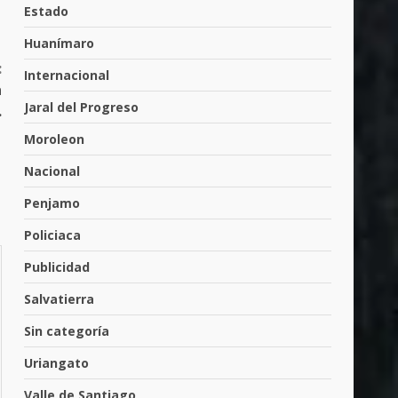
Cárdenas, “El Puma”
Estado
4
3 de agosto de 2026
Huanímaro
:
Internacional
a
Hombre pierde la vida en
Jaral del Progreso
.
tabiquera
31 de julio de 2026
Moroleon
5
Nacional
Penjamo
Emboscada a policías en
Yuriria
Policiaca
31 de julio de 2026
6
Publicidad
Salvatierra
Envía Gobierno de la Gente
Sin categoría
más de 77 mil
30 de julio de 2026
Uriangato
7
Valle de Santiago