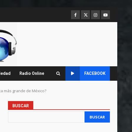
Facebook
Twitter
Instagram
Youtube
iedad
Radio Online
FACEBOOK
gica más grande de México?
BUSCAR
BUSCAR