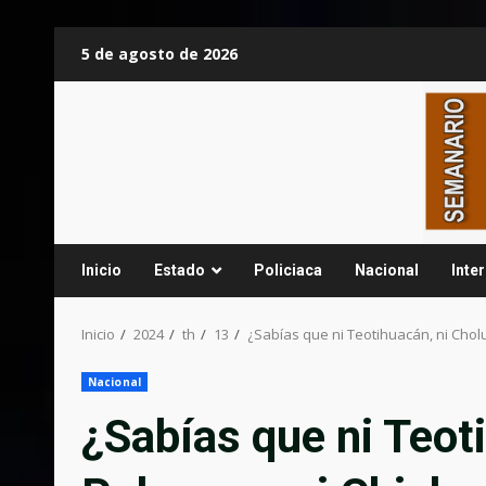
Saltar
5 de agosto de 2026
al
contenido
Inicio
Estado
Policiaca
Nacional
Inte
Inicio
2024
th
13
¿Sabías que ni Teotihuacán, ni Cholu
Nacional
¿Sabías que ni Teoti