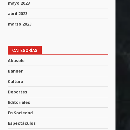
mayo 2023
abril 2023
marzo 2023
CATEGORÍAS
Abasolo
Banner
Cultura
Muere peatón arrollado por
Deportes
motociclista en Yuriria
4 de agosto de 2026
Editoriales
3
En Sociedad
Valle de Santiago despide a
Espectáculos
José Antonio Villanueva