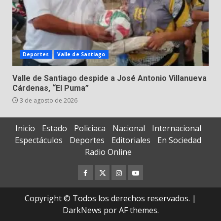
Deportes
Valle de Santiago
Valle de Santiago despide a José Antonio Villanueva
Cárdenas, “El Puma”
3 de agosto de 2026
Inicio
Estado
Policiaca
Nacional
Internacional
Espectáculos
Deportes
Editoriales
En Sociedad
Radio Online
Facebook
Twitter
Instagram
Youtube
Copyright © Todos los derechos reservados.
|
DarkNews
por AF themes.