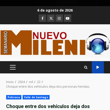
Saltar
6 de agosto de 2026
al
Facebook
Twitter
Instagram
Youtube
contenido
MENÚ
PRINCIPAL
Inicio
2024
nd
22
Choque entre dos vehículos deja dos personas heridas.
Policiaca
Valle de Santiago
Choque entre dos vehículos deja dos