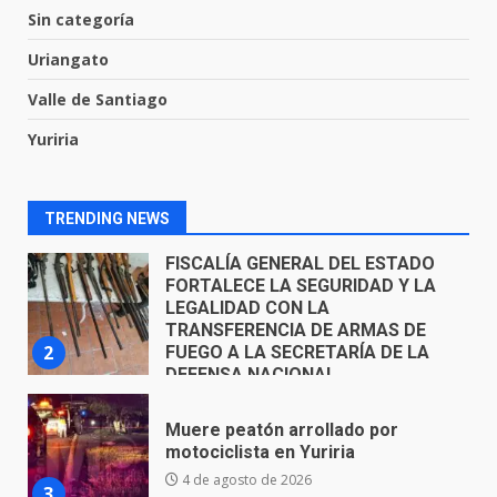
asume la administración de la
Sin categoría
parroquia de Guarapo
Uriangato
1
5 de agosto de 2026
Valle de Santiago
FISCALÍA GENERAL DEL ESTADO
Yuriria
FORTALECE LA SEGURIDAD Y LA
LEGALIDAD CON LA
TRANSFERENCIA DE ARMAS DE
2
FUEGO A LA SECRETARÍA DE LA
TRENDING NEWS
DEFENSA NACIONAL
5 de agosto de 2026
Muere peatón arrollado por
motociclista en Yuriria
4 de agosto de 2026
3
Valle de Santiago despide a
José Antonio Villanueva
Cárdenas, “El Puma”
4
3 de agosto de 2026