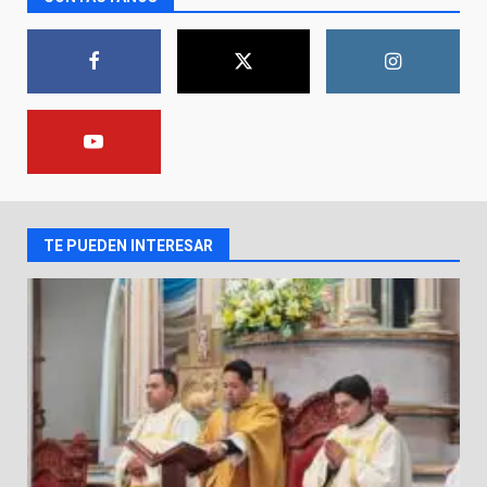
asume la administración de la
parroquia de Guarapo
1
5 de agosto de 2026
FISCALÍA GENERAL DEL ESTADO
FORTALECE LA SEGURIDAD Y LA
LEGALIDAD CON LA
TRANSFERENCIA DE ARMAS DE
2
FUEGO A LA SECRETARÍA DE LA
DEFENSA NACIONAL
TE PUEDEN INTERESAR
5 de agosto de 2026
Muere peatón arrollado por
motociclista en Yuriria
4 de agosto de 2026
3
Valle de Santiago despide a
José Antonio Villanueva
Cárdenas, “El Puma”
4
3 de agosto de 2026