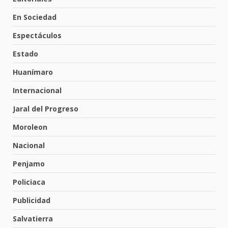
4
3 de agosto de 2026
En Sociedad
Espectáculos
Hombre pierde la vida en
tabiquera
Estado
31 de julio de 2026
5
Huanímaro
Internacional
Emboscada a policías en Yuriria
Jaral del Progreso
31 de julio de 2026
Moroleon
6
Nacional
Penjamo
Envía Gobierno de la Gente más
de 77 mil
Policiaca
30 de julio de 2026
7
Publicidad
Salvatierra
El Pbro. Mario Alberto Pérez