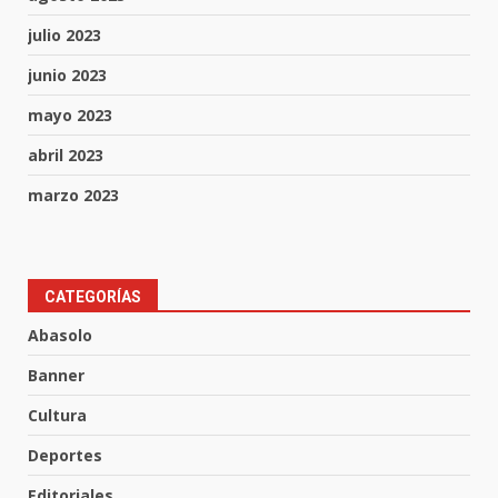
julio 2023
junio 2023
mayo 2023
abril 2023
marzo 2023
Muere peatón arrollado por
CATEGORÍAS
motociclista en Yuriria
Abasolo
4 de agosto de 2026
3
Banner
Cultura
Valle de Santiago despide a
José Antonio Villanueva
Deportes
Cárdenas, “El Puma”
Editoriales