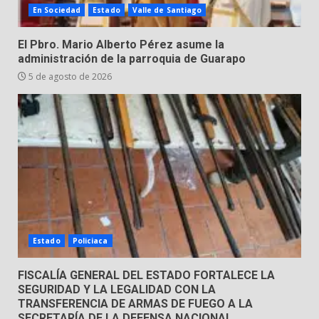
En Sociedad
Estado
Valle de Santiago
Hombre pierde la vida en
El Pbro. Mario Alberto Pérez asume la
tabiquera
administración de la parroquia de Guarapo
31 de julio de 2026
5 de agosto de 2026
5
Emboscada a policías en Yuriria
31 de julio de 2026
6
Envía Gobierno de la Gente más
de 77 mil
Estado
Policiaca
30 de julio de 2026
7
FISCALÍA GENERAL DEL ESTADO FORTALECE LA
SEGURIDAD Y LA LEGALIDAD CON LA
TRANSFERENCIA DE ARMAS DE FUEGO A LA
SECRETARÍA DE LA DEFENSA NACIONAL