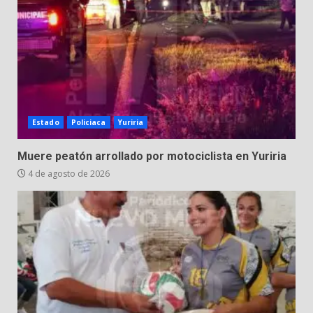
Estado
Policiaca
Yuriria
Muere peatón arrollado por motociclista en Yuriria
4 de agosto de 2026