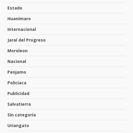
tabiquera
Estado
31 de julio de 2026
5
Huanímaro
Internacional
Emboscada a policías en Yuriria
Jaral del Progreso
31 de julio de 2026
Moroleon
6
Nacional
Penjamo
Envía Gobierno de la Gente más
de 77 mil
Policiaca
30 de julio de 2026
7
Publicidad
Salvatierra
El Pbro. Mario Alberto Pérez
asume la administración de la
Sin categoría
parroquia de Guarapo
Uriangato
1
5 de agosto de 2026