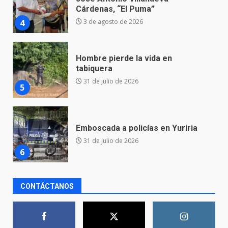
tabiquera
31 de julio de 2026
5
Emboscada a policías en Yuriria
31 de julio de 2026
6
Envía Gobierno de la Gente más
de 77 mil
30 de julio de 2026
7
El Pbro. Mario Alberto Pérez
CONTÁCTANOS
asume la administración de la
parroquia de Guarapo
1
5 de agosto de 2026