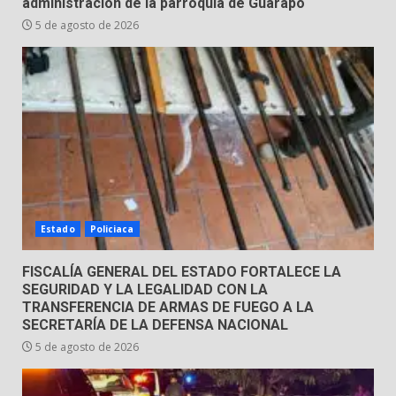
tabiquera
administración de la parroquia de Guarapo
31 de julio de 2026
5 de agosto de 2026
5
Emboscada a policías en Yuriria
31 de julio de 2026
6
Envía Gobierno de la Gente más
de 77 mil
Estado
Policiaca
30 de julio de 2026
7
FISCALÍA GENERAL DEL ESTADO FORTALECE LA
SEGURIDAD Y LA LEGALIDAD CON LA
TRANSFERENCIA DE ARMAS DE FUEGO A LA
SECRETARÍA DE LA DEFENSA NACIONAL
5 de agosto de 2026