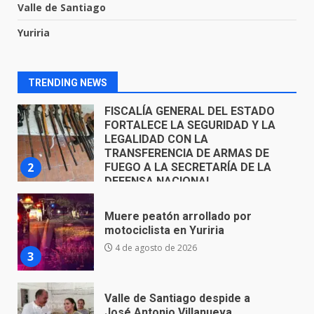
Valle de Santiago
FISCALÍA GENERAL DEL ESTADO
Yuriria
FORTALECE LA SEGURIDAD Y LA
LEGALIDAD CON LA
TRANSFERENCIA DE ARMAS DE
2
FUEGO A LA SECRETARÍA DE LA
TRENDING NEWS
DEFENSA NACIONAL
5 de agosto de 2026
Muere peatón arrollado por
motociclista en Yuriria
4 de agosto de 2026
3
Valle de Santiago despide a
José Antonio Villanueva
Cárdenas, “El Puma”
4
3 de agosto de 2026
Hombre pierde la vida en