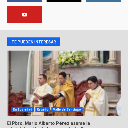
FISCALÍA GENERAL DEL ESTADO
FORTALECE LA SEGURIDAD Y LA
LEGALIDAD CON LA
TRANSFERENCIA DE ARMAS DE
2
FUEGO A LA SECRETARÍA DE LA
DEFENSA NACIONAL
TE PUEDEN INTERESAR
5 de agosto de 2026
Muere peatón arrollado por
motociclista en Yuriria
4 de agosto de 2026
3
Valle de Santiago despide a
José Antonio Villanueva
Cárdenas, “El Puma”
4
3 de agosto de 2026
En Sociedad
Estado
Valle de Santiago
Hombre pierde la vida en
El Pbro. Mario Alberto Pérez asume la