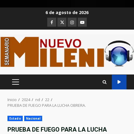
Saltar
6 de agosto de 2026
al
Facebook
Twitter
Instagram
Youtube
contenido
MENÚ
PRINCIPAL
Inicio
2024
nd
22
PRUEBA DE FUEGO PARA LA LUCHA OBRERA.
Estado
Nacional
PRUEBA DE FUEGO PARA LA LUCHA