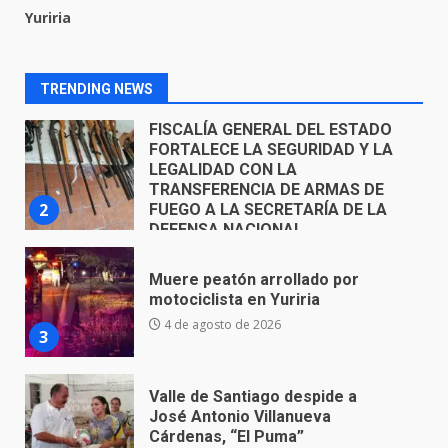
FISCALÍA GENERAL DEL ESTADO
Yuriria
FORTALECE LA SEGURIDAD Y LA
LEGALIDAD CON LA
TRANSFERENCIA DE ARMAS DE
2
FUEGO A LA SECRETARÍA DE LA
TRENDING NEWS
DEFENSA NACIONAL
5 de agosto de 2026
Muere peatón arrollado por
motociclista en Yuriria
4 de agosto de 2026
3
Valle de Santiago despide a
José Antonio Villanueva
Cárdenas, “El Puma”
4
3 de agosto de 2026
Hombre pierde la vida en
tabiquera