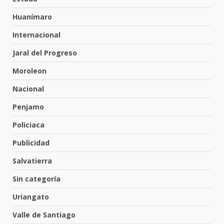
31 de julio de 2026
5
Huanímaro
Internacional
Emboscada a policías en Yuriria
Jaral del Progreso
31 de julio de 2026
Moroleon
6
Nacional
Penjamo
Envía Gobierno de la Gente más
de 77 mil
Policiaca
30 de julio de 2026
7
Publicidad
Salvatierra
El Pbro. Mario Alberto Pérez
asume la administración de la
Sin categoría
parroquia de Guarapo
Uriangato
1
5 de agosto de 2026
Valle de Santiago