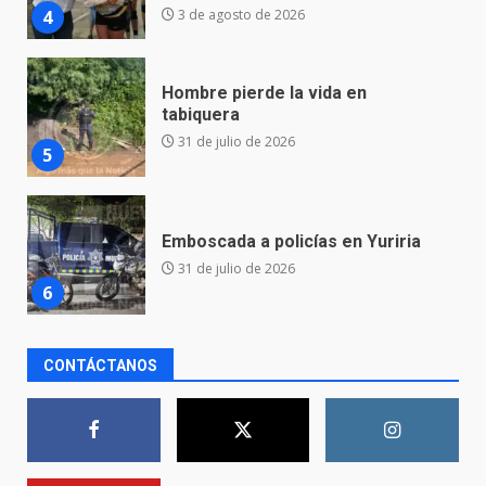
31 de julio de 2026
5
Emboscada a policías en Yuriria
31 de julio de 2026
6
Envía Gobierno de la Gente más
de 77 mil
30 de julio de 2026
7
El Pbro. Mario Alberto Pérez
CONTÁCTANOS
asume la administración de la
parroquia de Guarapo
1
5 de agosto de 2026
FISCALÍA GENERAL DEL ESTADO