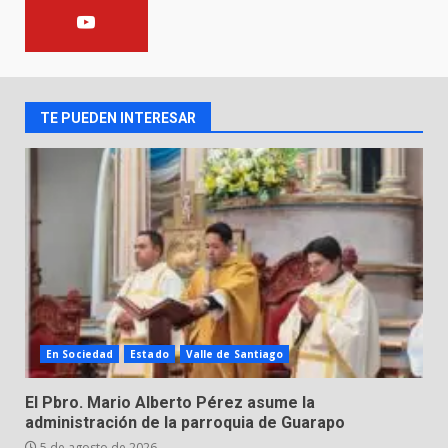
FORTALECE LA SEGURIDAD Y LA
LEGALIDAD CON LA
TRANSFERENCIA DE ARMAS DE
2
FUEGO A LA SECRETARÍA DE LA
DEFENSA NACIONAL
TE PUEDEN INTERESAR
5 de agosto de 2026
Muere peatón arrollado por
motociclista en Yuriria
4 de agosto de 2026
3
Valle de Santiago despide a
José Antonio Villanueva
Cárdenas, “El Puma”
4
3 de agosto de 2026
En Sociedad
Estado
Valle de Santiago
Hombre pierde la vida en
El Pbro. Mario Alberto Pérez asume la
tabiquera
administración de la parroquia de Guarapo
31 de julio de 2026
5 de agosto de 2026