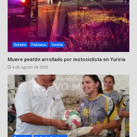
Estado
Policiaca
Yuriria
Muere peatón arrollado por motociclista en Yuriria
4 de agosto de 2026