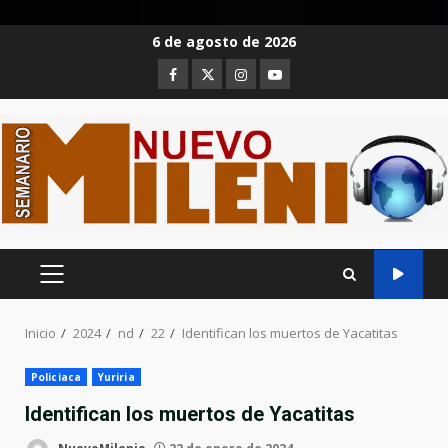
Saltar
6 de agosto de 2026
al
Facebook
Twitter
Instagram
Youtube
contenido
MENÚ
PRINCIPAL
Inicio
2024
nd
22
Identifican los muertos de Yacatitas
Policiaca
Yuriria
Identifican los muertos de Yacatitas