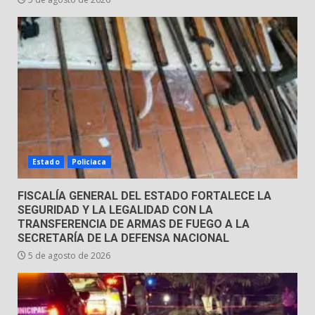
5
Emboscada a policías en Yuriria
31 de julio de 2026
6
Envía Gobierno de la Gente más
de 77 mil
Estado
Policiaca
30 de julio de 2026
7
FISCALÍA GENERAL DEL ESTADO FORTALECE LA
SEGURIDAD Y LA LEGALIDAD CON LA
TRANSFERENCIA DE ARMAS DE FUEGO A LA
SECRETARÍA DE LA DEFENSA NACIONAL
5 de agosto de 2026