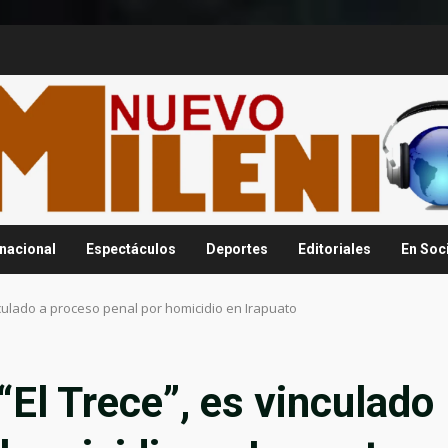
rnacional
Espectáculos
Deportes
Editoriales
En Soc
nculado a proceso penal por homicidio en Irapuato
El Trece”, es vinculado