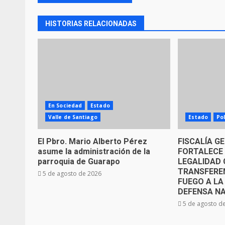
HISTORIAS RELACIONADAS
En Sociedad
Estado
Valle de Santiago
Estado
Pol
El Pbro. Mario Alberto Pérez
FISCALÍA G
asume la administración de la
FORTALECE 
parroquia de Guarapo
LEGALIDAD 
TRANSFERE
5 de agosto de 2026
FUEGO A LA
DEFENSA N
5 de agosto d