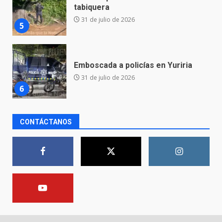
Emboscada a policías en Yuriria
31 de julio de 2026
6
Envía Gobierno de la Gente más
de 77 mil
30 de julio de 2026
7
El Pbro. Mario Alberto Pérez
CONTÁCTANOS
asume la administración de la
parroquia de Guarapo
1
5 de agosto de 2026
FISCALÍA GENERAL DEL ESTADO
FORTALECE LA SEGURIDAD Y LA
LEGALIDAD CON LA
TRANSFERENCIA DE ARMAS DE
2
FUEGO A LA SECRETARÍA DE LA