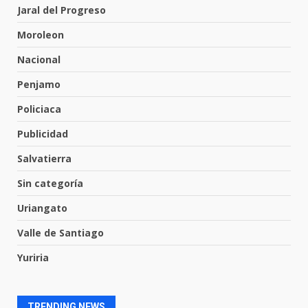
Emboscada a policías en Yuriria
Jaral del Progreso
31 de julio de 2026
Moroleon
6
Nacional
Penjamo
Envía Gobierno de la Gente más
de 77 mil
Policiaca
30 de julio de 2026
7
Publicidad
Salvatierra
El Pbro. Mario Alberto Pérez
asume la administración de la
Sin categoría
parroquia de Guarapo
Uriangato
1
5 de agosto de 2026
Valle de Santiago
FISCALÍA GENERAL DEL ESTADO
Yuriria
FORTALECE LA SEGURIDAD Y LA
LEGALIDAD CON LA
TRANSFERENCIA DE ARMAS DE
2
FUEGO A LA SECRETARÍA DE LA
TRENDING NEWS