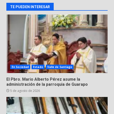
DEFENSA NACIONAL
TE PUEDEN INTERESAR
5 de agosto de 2026
Muere peatón arrollado por
motociclista en Yuriria
4 de agosto de 2026
3
Valle de Santiago despide a
José Antonio Villanueva
Cárdenas, “El Puma”
4
3 de agosto de 2026
En Sociedad
Estado
Valle de Santiago
Hombre pierde la vida en
El Pbro. Mario Alberto Pérez asume la
tabiquera
administración de la parroquia de Guarapo
31 de julio de 2026
5 de agosto de 2026
5
Emboscada a policías en Yuriria