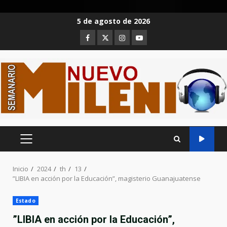
Saltar
5 de agosto de 2026
al
Facebook
Twitter
Instagram
Youtube
contenido
MENÚ
PRINCIPAL
Inicio
2024
th
13
”LIBIA en acción por la Educación”, magisterio Guanajuatense
Estado
”LIBIA en acción por la Educación”,