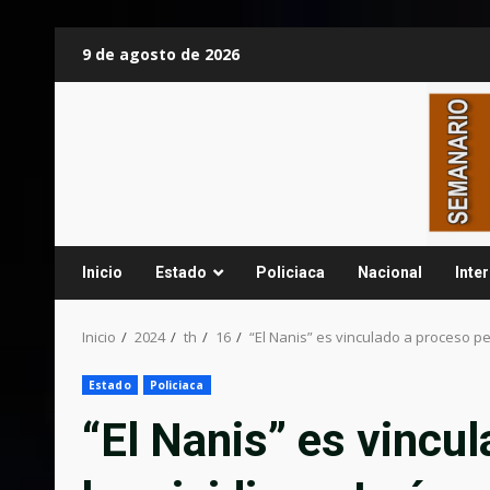
Saltar
9 de agosto de 2026
al
contenido
Inicio
Estado
Policiaca
Nacional
Inte
Inicio
2024
th
16
“El Nanis” es vinculado a proceso p
Estado
Policiaca
“El Nanis” es vincu