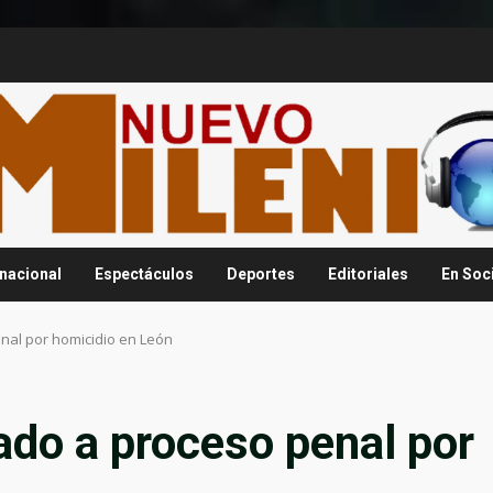
rnacional
Espectáculos
Deportes
Editoriales
En Soc
enal por homicidio en León
lado a proceso penal por