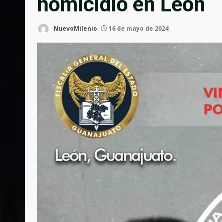
homicidio en León
NuevoMilenio
16 de mayo de 2024